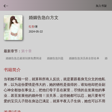
加入书架
婚姻告急白方文
红杏
/著
2024-05-22
最新章节：
第十章
婚姻告急总裁请别撩免费阅读
婚姻告急刘盈
婚姻告急演员表全部名单
婚
姻告急(全集)
婚姻告急中男女全部演员表介绍
婚姻告急短剧女主
婚姻告急
书籍简介
短剧演员
婚姻告急 短剧
婚姻告急短剧免费播放
婚姻告急夏叶刘盈
婚
当初她不顾一切，就算和所有人反抗，就是要跟着身无分文的他私
姻告急夏叶是谁演的
婚姻告急电视剧全集免费观看
婚姻告急40集全部免
奔，以为这份爱情是伟大的，她的牺牲是值得的，谁知他却把全副
费
婚姻告急夏叶的扮演者
婚姻告急白方文
婚姻告急短剧全集
婚姻告急
心神全都放在事业上，把他们母子丢在家里，尽情的去发展他的事
宝贝来袭短剧在线观看免费
婚姻告急演员表
婚姻告急免费阅读目录
婚姻告
业…甚至发展他的婚外情！没关系，这些她都可以忍，她只要有可
爱的宝贝儿子陪在身边已满足，就算半夜儿子生病，她也可以不用
急夏叶免费完整版
婚姻告急白月光滚远大结局
婚姻告急80集免费观看
婚
他的帮忙，独力将儿子送到医院；就算他们母子面临危险，她也可
姻告急短剧夏叶
婚姻告急+丈夫疑出轨下属
婚姻告急电视剧45集免费观