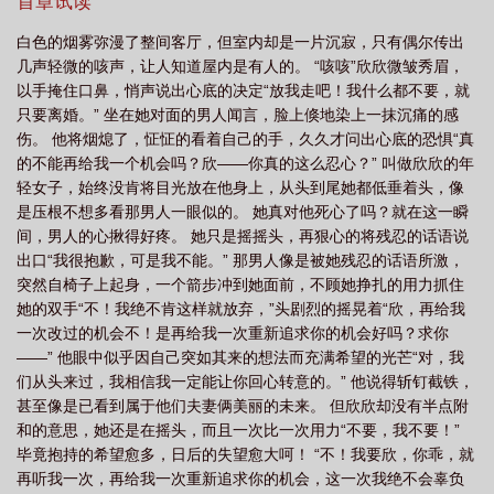
以拚死命度过，怎料老天竟残忍的夺走她的心肝宝贝，让她整个人
首章试读
看
婚姻告急主演
婚姻告急短剧全集播放
婚姻告急全剧免费观看
婚姻告
崩溃了，她唯一的念头就是离开这个曾经爱过的男人，但他却怎么
白色的烟雾弥漫了整间客厅，但室内却是一片沉寂，只有偶尔传出
也不肯，恳求着要和她重新开始，他，以为还来得及吗？
急短剧演员刘盈
婚姻告急短剧全集免费观看完整版
婚姻告急夏叶真名叫什
几声轻微的咳声，让人知道屋内是有人的。 “咳咳”欣欣微皱秀眉，
么
婚姻告急短剧演员表
幸福重启短剧
婚姻告急夏叶扮演者叫什么名
以手掩住口鼻，悄声说出心底的决定“放我走吧！我什么都不要，就
只要离婚。” 坐在她对面的男人闻言，脸上倏地染上一抹沉痛的感
字
白月光滚远点免费阅读
婚姻告急短剧完整版
婚姻告急全集免费观
伤。 他将烟熄了，怔怔的看着自己的手，久久才问出心底的恐惧“真
看
婚姻告急百度
婚姻告急 丈夫疑出轨下属该怎么办
婚姻告急白月光滚
的不能再给我一个机会吗？欣——你真的这么忍心？” 叫做欣欣的年
远
婚姻告急完整版免费观看
婚姻告急 夏叶
婚姻告急丈夫疑出轨下属家暴
轻女子，始终没肯将目光放在他身上，从头到尾她都低垂着头，像
是压根不想多看那男人一眼似的。 她真对他死心了吗？就在这一瞬
妻子
婚姻告急短剧
婚姻告急短剧全集剧情介绍
婚姻告急短剧女主演员叫什
间，男人的心揪得好疼。 她只是摇摇头，再狠心的将残忍的话语说
么
婚姻告急40集全部免费观看
婚姻告急萌宝来袭完整版免费
婚姻告急短
出口“我很抱歉，可是我不能。” 那男人像是被她残忍的话语所激，
剧免费观看全集
婚姻告急言少
婚姻告急短剧(夏叶与言)在线观看免费
婚姻
突然自椅子上起身，一个箭步冲到她面前，不顾她挣扎的用力抓住
告急夏叶全集免费观看
她的双手“不！我绝不肯这样就放弃，”头剧烈的摇晃着“欣，再给我
婚姻告急夏叶短剧免费播放
婚姻告急 丈夫疑出轨下属
一次改过的机会不！是再给我一次重新追求你的机会好吗？求你
怎么办?
短剧婚姻告急
婚姻告急女主角
婚姻告急短剧演员表介绍
婚姻
——” 他眼中似乎因自己突如其来的想法而充满希望的光芒“对，我
告急短剧一口气看完
婚姻告急言牧晨主演短剧在线观看
婚姻告急 刘盈
婚
们从头来过，我相信我一定能让你回心转意的。” 他说得斩钉截铁，
姻告急短剧免费观看
婚姻告急女主叫什么
婚姻告急女主夏叶谁扮演的
婚姻
甚至像是已看到属于他们夫妻俩美丽的未来。 但欣欣却没有半点附
和的意思，她还是在摇头，而且一次比一次用力“不要，我不要！”
告急完整版
白月光滚远点
婚姻告急短剧在线播放
婚姻告急短剧在线观
毕竟抱持的希望愈多，日后的失望愈大呵！ “不！我要欣，你乖，就
看
婚姻告急1-40集
婚姻告急全部演员表
婚姻告急 丈夫疑出轨下属
婚
再听我一次，再给我一次重新追求你的机会，这一次我绝不会辜负