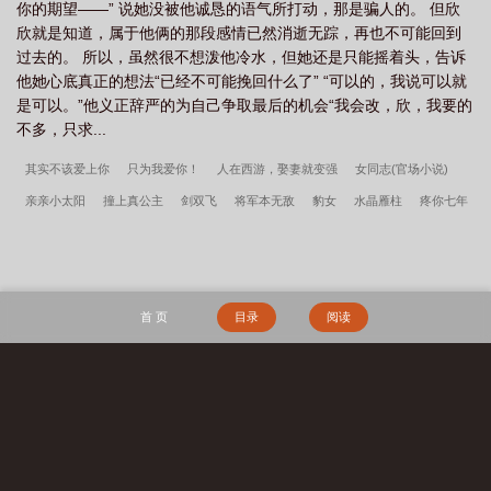
姻告急白月光滚远点结局后续
婚姻告急短剧100集在线播放
幸福重启
婚姻
你的期望——” 说她没被他诚恳的语气所打动，那是骗人的。 但欣
欣就是知道，属于他俩的那段感情已然消逝无踪，再也不可能回到
告急在线观看
过去的。 所以，虽然很不想泼他冷水，但她还是只能摇着头，告诉
他她心底真正的想法“已经不可能挽回什么了” “可以的，我说可以就
是可以。”他义正辞严的为自己争取最后的机会“我会改，欣，我要的
不多，只求...
其实不该爱上你
只为我爱你！
人在西游，娶妻就变强
女同志(官场小说)
亲亲小太阳
撞上真公主
剑双飞
将军本无敌
豹女
水晶雁柱
疼你七年
如一日
谜幻婚姻
陆羽官场
玩伴新郎
罗剎女
误会登报作废
火爆狮之
情
大明：自爆穿越后，老朱心态崩了
限期七日结婚
君莫言悔
大荒经
傲
骨不寒宋柔荆风全文完整版
我高育良的学生，必须进步
都市古仙医2：大医镇
首 页
目录
阅读
世
宋柔荆风傲骨不寒百度云
超神学院之大天渣
宋柔荆风小说笔趣阁
边军悍
卒
江湖遍地是奇葩沈千凌秦少宇全文完整版
李小萌周文瑞瘾少女百度云
搜 索