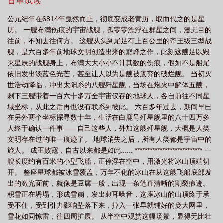
首章试读
公元纪年在6814年戛然而止，彻底变成老黄历，取而代之的是星
历。 一艘布满伤痕的宇宙战舰，孤零零漂浮在群星之间，漫无目的
往前，不知去往何方。 这艘从头到尾足有上百公里的帝王级三型战
舰，是六百多年前地球文明创造出来的巅峰之作，此刻这艘足以毁
灭星辰的战舰身上，布满大大小小不计其数的伤痕，假如不是船尾
依旧发出淡蓝色光芒，甚至让人以为是艘被废弃的破烂舰。 当初灭
世浩劫降临，冲出太阳系的八艘歼星舰，当场在炮火中解体五艘，
剩下三艘带着一百六十多万全宇宙仅存的地球人，各自前往不同星
域坐标，从此之后再也没有联系到彼此。 六百多年过去，期间早已
在另外两个坐标探寻数十年，生活在白鹿号歼星舰里的八十四万多
人终于确认一件事——自己这些人，外加这艘歼星舰，大概是人类
文明存在过的唯一痕迹了。 地球消失之后，所有人类都是宇宙中的
旅人。 成王败寇，自古以来都是如此...... *************************** 一
艘长度约有百米的小型飞船，正停浮在空中，用激光将冰山顶端切
开。 整座星球都被冰雪覆盖，万年不化的冰山在从这艘飞船底部发
出的激光面前，就像是豆腐一般，出现一条笔直清晰的割裂痕迹。
积雪正在坍塌，形成雪崩，发出刺耳噪音，这座冰山的山顶终于承
受不住，受到引力影响坠落下来，掉入一张早就铺好的庞大网里，
雪花如同惊雷，往四周扩展。 从半空中观赏这幅场景，显得无比壮