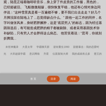
观，陆昆正端着咖啡听音乐，身上穿了件皮质的工作服，黑色的，
已经挺破旧。 飞船微微颠簸，很快恢复平稳，他还有心情对身边同
伴说：“这种雪景真是看一百遍都不够，要不我们出去走走？好几个
月脚没踩在陆地上了，总觉得缺点什么。” 跟他一起工作的同伴，名
字叫做张风来，身材肥胖臃肿，这是“底层穷人”的标志，因为经过基
因筛选后，有可能造成肥胖的精子都被剔除、或者采用基因技术弥
补缺陷，只有穷人才会胖得这么病态。 他苦笑着说：“昆哥，你就别
折腾我...
末世神魔录
大晋太宰
学霸聊天群
逆转重生1990
甜蜜暴击：我的恋爱时
光
大宋超级学霸
意识网络
升星
位面复制大师
我的成就有点多
楚王的
金牌宠妃
田园小娇娘
仙域
重生IT之王
最后一个炼金师
自然大玩家
辣
手小毒妃
跨界闲品店
奇迹的召唤师
这里有妖怪
我在美漫做惊奇蜘蛛侠
秦氏仙朝
姜骄番外
我，叶辰原来是顶尖高手
深情失控他服软低哄别离婚许
首 页
目录
阅读
言周京延结局
开局停职？我转投市纪委调查组
许言周京延死遁的第二年周总疯了
全文
小富即安？不，本公子意在天下
重生我的新手礼包居然是
维校的三好学
生
搜 索