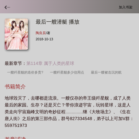
加入书架
最后一艘潜艇 播放
陶良辰
/著
2018-10-13
最新章节：
第114章 属于人类的星球
一艘歼星舰的造价多贵?
一艘歼星舰多少信用点
最后一艘被击沉的航
母
最后一架歼8
世界上最后一艘战列舰退役
056最后一艘
最后一架歼
书籍简介
7
最后一艘潜艇1990
最后一艘潜艇 播放
最后一艘歼星舰在哪里
最后的
地球毁灭了，去哪都是流浪。一艘仅存的帝王级歼星舰，成了人类
歼星舰
一艘歼星舰能统治太阳系嘛
一艘歼星舰有辅助舰吗
最后一艘歼星舰
最后的家园。生存？还是灭亡？带你浪迹宇宙，玩转星球，这是人
陶良辰
最后的歼7
最后一艘战列舰电影
最后一艘服役的战列舰
一艘歼
类走向宇宙巅峰文明的奇妙征程..............继《大牧场主》、《生在
星舰有多重
最后一艘歼星舰叫什么
最后一艘完工的战列舰
一艘歼星舰造价
唐人街》之后的第三部作品，群号827334548，弟子以上可加V群：
559751973
为多少钱
一艘歼星舰多少钱
最后一艘战列舰退役时间
最后一艘大舰巨
炮
一艘歼星舰多少人
最后一艘战舰