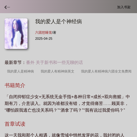
加入书架
我的爱人是个神经病
六团想睡觉
/著
2025-04-25
最新章节：
番外 关于新书和一些无聊的话
我的爱人是精神病
我的爱人有精神病英文
我的爱人有精神病六团全文免费阅
读
爱人精神病可以离婚吗
我的爱人有精神病阅读
对象得了精神病怎么
书籍简介
办
我的精神病爱人一片浮云
我的精神病爱人都很宠
精神病能不能离
「自闭抑郁症少女+无系统无金手指+各种日常+成长+双向救赎」中
婚
我的爱人是神经病by
我的精神病爱人txt
我的爱人是神经病by晚十
期有刀，介意误入。就因为谁都没有错，才觉得痛苦……顾莫非，
六
我的爱人有精神病怎么办
我的爱人是个神经病
我的精神病爱人txt百
“哪怕跟我逃亡也没关系吗？”“酒拿了吗？”“我有说过我爱你吗？”
度
对象有精神疾病怎么办
爱人得了精神病怎么办
你的恋人有精神病 有时
首章试读
候哭
我的爱人有精神病是什么歌
我的爱人有精神病的说说
这一天我和那个人相遇，就像雪域中悄然发芽的花，我封闭的人