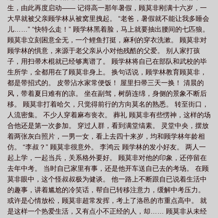
生，由此再度启动—— 记得高一那年暑假，顾莫非刚满十六岁，一
大早就被父亲顾学林从被窝里拽起。 “老爸，暑假就不能让我多睡会
儿……” “快特么走！” 顾学林黑着脸，马上就要抽出腰间的七匹狼。
顾莫非立刻困意全无，一个鲤鱼打挺，麻利的穿衣洗漱。 顾莫非对
顾学林的惧意，来源于老父亲从小对他残酷的父爱。 别人家打孩
子，用扫帚木棍就已经够离谱了。 顾学林将自已在部队和武校的毕
生所学，全都用在了顾莫非身上。 换句话说，顾学林教育顾莫非，
都是带招式的。 皮带沾水家常便饭！ 屋里扫帚三天一换！ 清晨的
风，带着夏日难有的凉。 坐在副驾，树荫连绵，身侧的景象不断后
移。 顾莫非打着哈欠，只觉得前行的方向莫名的熟悉。 转至街口，
人流密集。 不少人穿着麻布丧衣。 葬礼 顾莫非有些愣神，这样的场
合他还是第一次参加。 穿过人群，看到满堂缟素。 灵堂中央，摆放
着两张灰白照片，一男一女，看上去四十来岁，均和顾学林年龄相
仿。 “李叔？” 顾莫非很意外。 李鸿云 顾学林的发小好友。 两人一
起上学，一起当兵，关系格外要好。 顾莫非对他的印象，还停留在
去年中考。 当时自已家里有事，还是他开车送自已去的考场。 在顾
莫非眼中，这个怪叔叔极为健谈。 他一路上不断跟自已说着生活中
的趣事，讲着尴尬的冷笑话，帮自已转移注意力，缓解中考压力。
或许是心情放松，顾莫非超常发挥，考上了洛邑的市重点高中。 就
是这样一个热爱生活，又有点小不正经的人，却…… 顾莫非从未经