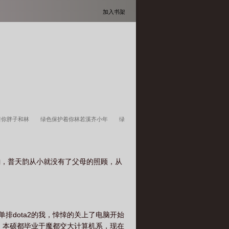
加入书架
着你胖子和林
绿色保护着你林若溪齐小年
绿
溪杭州
绿色保护着你 胖子
绿色保护着你续写
一梦
绿色保护着你改编版
绿色保护着你最
韵，普天韵从小就没有了父母的照顾，从
护着你林若溪结局是什么
绿色保护着你笔趣
绿色保护着你续写40杭州
绿色保护着你林若溪
改编
绿色保护着你大黑熊情愫
绿色保护着你
排dota2的我，悻悻的关上了电脑开始
，本硕都毕业于魔都交大计算机系，现在