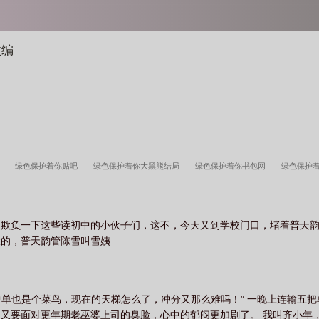
改编
缘
绿色保护着你贴吧
绿色保护着你大黑熊结局
绿色保护着你书包网
绿色保护
绿色保护着你歌词
绿色保护着你第二版本
绿色保护着你改编
绿色保护着你林若
熊番外免费阅读
绿色保护着你复仇篇
绿色保护着你第一版本
绿色保护着你黄粱
道欺负一下这些读初中的小伙子们，这不，今天又到学校门口，堵着普天
阁全文阅读
绿色保护着你英文
绿色保护着你之赵大霸
绿色保护着你txt
绿色保
大的，普天韵管陈雪叫雪姨…
的背景和意义
绿色保护着你魔改版
绿色保护着你林若曦小年
绿色保护着你番外
你新书作品
绿色保护着你之大黑熊情缘
绿色保护着你全文阅读
绿色保护着你续写
保护着你续写
中单也是个菜鸟，现在的天梯怎么了，冲分又那么难吗！” 一晚上连输五把单
又要面对更年期老巫婆上司的臭脸，心中的郁闷更加剧了。 我叫齐小年