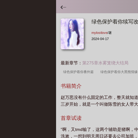
绿色保护着你续写
mylostlove
/著
2024-04-17
最新章节：
第275章水雾笼绕大结局
绿色保护着你番外篇
绿色保护着你大黑熊情
色保护着你结局
绿色保护着你林若溪一字马
书籍简介
40
绿色保护着你 林若溪
绿色保护着你大黑
赵万恶没有什么固定的工作，整天就知
新
绿色保护着你大结局
绿色保护着你笔趣
三岁开始，就是一个叫做陈雪的女人带
阁
绿色保护着你胖子
绿色保护着你杭州篇
多少章
绿色保护着你免费阅读
绿色保护着
首章试读
大黑熊番外
绿色保护着你林若溪结局
绿色
“啊，又tmd输了，这两个辅助是猪啊，
洗漱，一想到明天周日还要去公司加班，