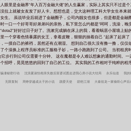
人眼里是金融界“年入百万金融大佬”的人生赢家，实际上其实只不过是个
都没拉上就被女友发了好人卡。想想也是，交大这种理工科大学女生本来
女生。 虽说毕业后就进了金融圈子，公司内靓女也很多，但是都是金融
时一口一个好哥哥好弟弟叫的亲热，私下里怎么约都是“呵呵，洗澡，晚安
dota2”好好过日子好了。洗漱完成躺在床上的我，看着蜗居小屋墙上贴
里一个穿着色情暴露的女王，拿着皮鞭，狠狠的抽着自己 “起床了起床了
，一摸自己的裤裆，居然还有点潮湿。 想到自己很久没有撸一撸，仅仅
了个澡换上程序员标准的工服格子衫，一路小跑跑到了公司。 当初租房时
因为它步行到公司仅需要十分钟。 这在魔都是令人难以想象的通勤时间。
个招呼，晃晃悠悠的回到了自己的工位。 其实我的工作相对于纯粹的程序员
骗凄秘密行动
沈浪夏淑怡相亲失败后富婆试图走进我心房小说大结局
永乐仙道
我的
马
无限复制
周铮穿越成太子的小说
跷爱天使
碧栬江湖
大秦祖龙一家偷听心声后
首富千金归来，六个哥哥宠翻天
我在美漫做惊奇蜘蛛侠
秦氏仙朝
姜骄番外
我
组
许言周京延死遁的第二年周总疯了全文
小富即安？不，本公子意在天下
重生我的