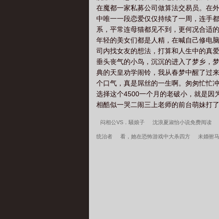
在魔都一家私募公司做算法交易员。在外
中唯一一段恋爱仅仅持续了一周，连手
系，平常连母猫都见不到，更何况合适的
年轻的美女们都是人精，在喊自己修电脑
司内找女友的想法，打算和人生中的真爱“
垂头丧气的小鸟，沉沉的进入了梦乡，梦
典的天皇劝学闹铃，我从春梦中醒了过来
个口气，真是屌丝的一生啊。匆匆忙忙冲
选择这个4500一个月的老破小，就是
相酷似一哭二闹三上老师的前台萌妹打了
闷相公VS．騒娘子
沈浪夏淑怡小说免费阅读
统治者
看，她在恐怖游戏中大杀四方
未婚驸
绑定系统我开局少走几十年弯路沈浪小说免费阅读
婚许言周京延结局
开局停职？我转投市纪委调查