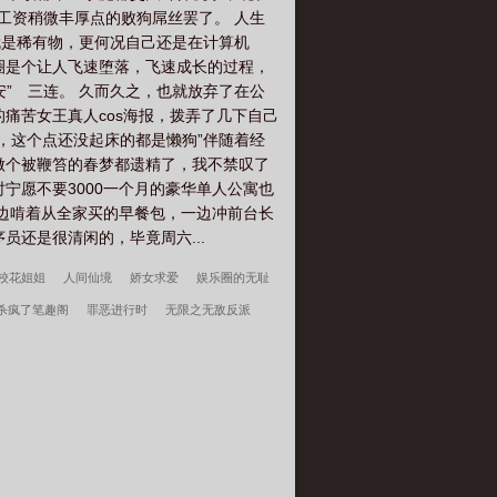
工资稍微丰厚点的败狗屌丝罢了。 人生
就是稀有物，更何况自己还是在计算机
圈是个让人飞速堕落，飞速成长的过程，
” 三连。 久而久之，也就放弃了在公
的痛苦女王真人cos海报，拨弄了几下自己
，这个点还没起床的都是懒狗”伴随着经
做个被鞭笞的春梦都遗精了，我不禁叹了
宁愿不要3000一个月的豪华单人公寓也
一边啃着从全家买的早餐包，一边冲前台长
还是很清闲的，毕竟周六...
校花姐姐
人间仙境
娇女求爱
娱乐圈的无耻
杀疯了笔趣阁
罪恶进行时
无限之无敌反派
，叶辰原来是顶尖高手
深情失控他服软低哄别离
新手礼包居然是
维校的三好学生