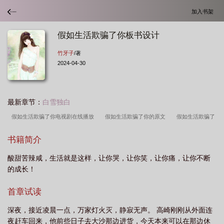
加入书架
假如生活欺骗了你板书设计
竹牙子
/著
2024-04-30
最新章节：
白雪独白
假如生活欺骗了你电视剧在线播放
假如生活欺骗了你的原文
假如生活欺骗了
你曾小娅大结局
假如生活欺骗了你电视剧全集在线观看
假如生活欺骗了你普希
书籍简介
金
假如生活欺骗了你的作者是谁
假如生活欺骗了你作文
假如生活欺骗了你
酸甜苦辣咸，生活就是这样，让你哭，让你笑，让你痛，让你不断
剧情分集介绍
你就用美颜欺骗全世界
假如生活欺骗了你 电视剧
假如生活
的成长！
欺骗了你陆长会结局
假如生活欺骗了你电视剧结局
假如生活欺骗了你英文
版
假如生活欺骗了你四川话版文本
假如生活欺骗了你俄语
假如生活欺骗了
首章试读
你幽默句子
假如生活欺骗了你黎妮结局
假如生活欺骗了你程老什么级别
假
深夜，接近凌晨一点，万家灯火灭，静寂无声。 高崎刚刚从外面连
如生活欺骗了你作者简介
假如生活欺骗了你是几年级的课文
假如生活欺骗了你
夜赶车回来，他前些日子去大沙那边进货，今天本来可以在那边休