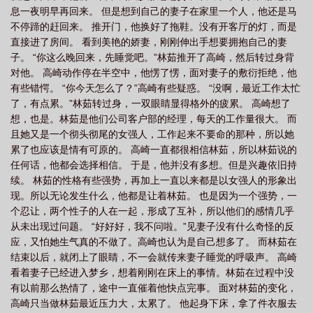
息一夜明早再回来。 但是想到自己的妻子在家里一个人，他还是马
作者
假如生活欺骗了你板书设计
假如生活欺骗了你全诗
假如生活欺骗了你
不停蹄的赶回来。 推开门，他换好了拖鞋。没有开客厅的灯，而是
电视剧免费观看
假如生活欺骗了你仿写句子
假如生活欺骗了你在线观看免费完
直接进了房间。 看到美艳的娇妻，刚刚伸出手想要拥抱自己的妻
整版
假如生活欺骗了你河南话版本
假如生活欺骗了你是什么意思
假如生活
子。 “你这么晚回来，先睡觉吧。”林茹推开了高崎，然后转过身背
对他。 高崎动作停在半空中，他愣了愣，面对妻子的敷衍拒绝，他
欺骗了你下一句
假如生活欺骗了你图片
假如生活欺骗了你演员表
假如生活
有些错愕。 “你今天怎么了？”高崎有些疑惑。 “没啊，最近工作太忙
欺骗了你全集
假如生活欺骗了你北北
假如生活欺骗了你免费观看
假如生活
了，有点累。”林茹转过身，一双眼睛显得格外的疲累。 高崎想了
欺骗了你电视剧剧情
假如生活欺骗了你仿写第一段
假如生活欺骗了你俄语
想，也是。林茹是他们公司客户部的经理，每天的工作量很大。 而
且她又是一个彻头彻尾的女强人，工作起来不要命的那种，所以她
版
假如生活欺骗了你歌词
假如生活欺骗了你全诗原文俄语
假如生活欺骗了
累了也应该是情有可原的。 高崎一直都很相信林茹，所以林茹说的
你全诗原文朗诵
假如生活欺骗了你主旨
假如生活欺骗了你不必悲伤不必气
任何话，他都会选择相信。 于是，他并没有多想。但是兴趣依旧持
愤
假如生活欺骗了你全诗原文
续。 林茹的性格有些强势，再加上一直以来都是以女强人的形象出
现。所以无论发生什么，他都是让着林茹。 也是因为一个强势，一
个忍让，两个性子的人在一起，形成了互补，所以他们的感情几乎
从未出现过问题。 “好好好，我不问啦。”见妻子没有什么奇怪的反
应，又怕她生气真的不做了。高崎也认为是自己想多了。 而林茹在
结束以后，就闭上了眼睛，不一会就传来妻子睡觉的呼吸声。 高崎
看着妻子已经进入梦乡，想着刚刚在床上的事情。林茹在过程中没
有以前那么热情了，途中一直催着他快点完事。 面对林茹的变化，
高崎只当做林茹最近压力大，太累了。 他起身下床，拿了件衣服去