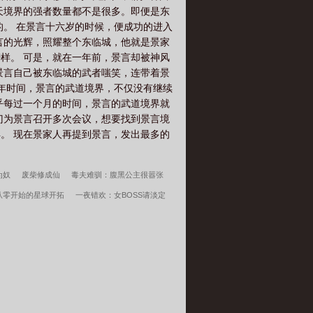
天境界的强者数量都不是很多。即便是东
的。 在景言十六岁的时候，便成功的进入
言的光辉，照耀整个东临城，他就是景家
样。 可是，就在一年前，景言却被神风
景言自己被东临城的武者嗤笑，连带着景
半年时间，景言的武道境界，不仅没有继续
乎每过一个月的时间，景言的武道境界就
门为景言召开多次会议，想要找到景言境
。 现在景家人再提到景言，发出最多的
为奴
废柴修成仙
毒夫难驯：腹黑公主很嚣张
从零开始的星球开拓
一夜错欢：女BOSS请淡定
大医镇世
宋柔荆风傲骨不寒百度云
超神学院之