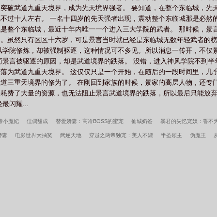
突破武道九重天境界，成为先天境界强者。 要知道，在整个东临城，先
不过十人左右。 一名十四岁的先天强者出现，震动整个东临城那是必然
是整个东临城，最近十年内唯一一个进入三大学院的武者。 那时候，景
。虽然只有区区十六岁，可是景言当时就已经是东临城无数年轻武者的榜
风学院修炼，却被强制驱逐，这种情况可不多见。所以消息一传开，不仅
而景言被驱逐的原因，却是武道境界的跌落。 没错，进入神风学院不到
落为武道九重天境界。 这仅仅只是一个开始，在随后的一段时间里，几
道三重天境界的修为了。 在刚回到家族的时候，景家的高层人物，还专
耗费了大量的资源，也无法阻止景言武道境界的跌落，所以最后只能放弃
闪耀...
毒小魔妃
佳偶甜成
替爱娇妻：高冷BOSS的蜜宠
仙城奶爸
暴君的失忆宠奴：誓不
娇妻
电影世界大抽奖
武逆天地
穿越之两帝独宠：美人不淑
半圣领主
伪魔王
大荒经
傲骨不寒宋柔荆风全文完整版
我高育良的学生，必须进步
都市古仙医2：
遍地是奇葩沈千凌秦少宇全文完整版
李小萌周文瑞瘾少女百度云