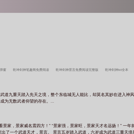
无弹窗
乾坤剑神笔趣阁免费阅读
乾坤剑神景言免费阅读完整版
乾坤剑神txt全本
乾坤剑神景言几个女人
乾坤剑神景言免费阅读
乾坤剑神全文免费阅读
乾坤剑神免
乾坤剑神景言免费阅读全文
乾坤剑神好看吗
乾坤剑神景言
乾坤剑神百度百科
破武道九重天踏入先天之境，整个东临城无人能比，却莫名其妙在进入神
神景言最新章节
乾坤剑神听书
乾坤剑神女主
乾坤剑神无弹窗笔趣阁
乾坤剑神
为无数武者仰望的存在。...
剑神免费无弹窗
乾坤剑神修炼等级
乾坤剑神TXT完整版
乾坤剑神txt
乾坤剑神
看景家，景家威名震四方！” “景家强，景家旺，景家天才名远扬！” 一
家出了一个武道天才，景言。 景言五岁踏入武道，六岁成为武道三重天