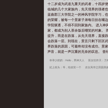
十二岁成为武道九重天的武者，十四岁便
临城的几个大家族内，先天境界的强者也
蓝曲郡三大学院之一的神风学院学习，也
的荣耀，被每一个景家子弟每日挂在嘴边
学院驱逐，不得不回到家族内。 进入神
家，都成为别人茶余饭后嘲笑的对象。 
提升，而是在跌落，从先天境界，直接跌
会跌落一层。到现在，景言只剩下区区武
界跌落的原因，可最终却没有成功。景家
声音，就是一声沉重的无奈的叹息。 曾经最
幸孕少奶奶：Hello，男神大人
医女狂炸天：万
妃上枝头：爷，给妞笑一个
农女风华之田园美
国家血脉
丑女也疯狂
克夫娘子，宫主也愁嫁
大天渣
宋柔荆风小说笔趣阁
边军悍卒
江湖