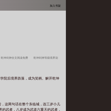
加入书架
乾坤剑神全文阅读免费
乾坤剑神等级境界划
费完整版阅读
乾坤剑神境界
乾坤剑神全本
乾坤剑神TXT
乾坤剑神最新章节无弹窗全文免费
风学院后境界跌落，成为笑柄。解开乾坤
景言九十八章谈判前
至尊剑帝
十大巅峰剑
景言全文免费
乾坤剑神女主角有几个
乾坤剑
年前，这两句话在整个东临城，连三岁小儿
境界的武者，八岁成为武道六重天的武者，