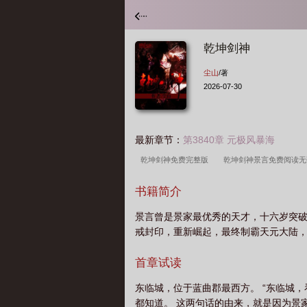
乾坤剑神
尘山
/著
2026-07-30
最新章节：
第3840章 元极风暴海
乾坤剑神免费完整版
乾坤剑神景言免费阅读
分
乾坤剑神在线阅读
乾坤剑神笔趣阁
书籍简介
TXT
乾坤剑神尘山
乾坤剑神境界划分
景言曾是景家最优秀的天才，十六岁突
阅读
乾坤剑神笔趣阁免费阅读江萍
乾坤剑
戒封印，重新崛起，最终制霸天元大陆，成
道
乾坤剑神 尘山
乾坤剑神完整版
乾坤
神景言免费完整版
乾坤剑神第二部
首章试读
东临城，位于蓝曲郡最西方。 “东临城，
都知道。 这两句话的由来，就是因为景