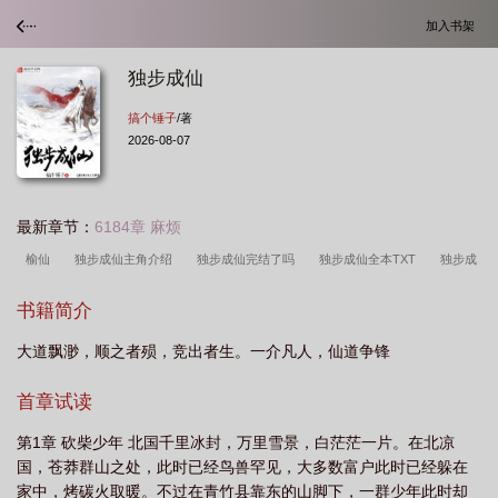
加入书架
独步成仙
搞个锤子
/著
2026-08-07
最新章节：
6184章 麻烦
榆仙
独步成仙主角介绍
独步成仙完结了吗
独步成仙全本TXT
独步成
仙全文免费阅读笔趣阁
独步成仙最新章节阅读
独步成仙看不下去的原因
百
书籍简介
炼飞升
独步成仙等级划分
独步成仙主角几个老婆
独步成仙怎么样好看
大道飘渺，顺之者殒，竞出者生。一介凡人，仙道争锋
不
独步成仙陆小天的道侣
独步成仙起点
大荒经
独步成仙TXT百
度
独步成仙百度
百炼飞升录
独步成仙TXT奇书网
独步成仙免费阅读全
首章试读
文无弹窗
独步成仙最新章节全文阅读
独步成仙陆小天
独步成仙全文免费阅
第1章 砍柴少年 北国千里冰封，万里雪景，白茫茫一片。在北凉
读
独步成仙 搞个锤子
独步成仙境界
青葫剑仙
独步成仙女主角有几
国，苍莽群山之处，此时已经鸟兽罕见，大多数富户此时已经躲在
个
独步成仙txt全集
独步成仙TXT免费
独步成仙境界划分详细
独步成仙
家中，烤碳火取暖。不过在青竹县靠东的山脚下，一群少年此时却