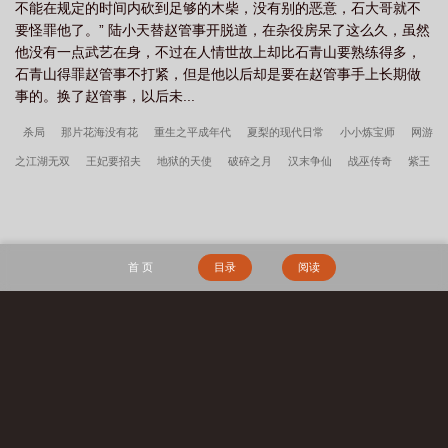
不能在规定的时间内砍到足够的木柴，没有别的恶意，石大哥就不
要怪罪他了。” 陆小天替赵管事开脱道，在杂役房呆了这么久，虽然
他没有一点武艺在身，不过在人情世故上却比石青山要熟练得多，
石青山得罪赵管事不打紧，但是他以后却是要在赵管事手上长期做
事的。换了赵管事，以后未...
杀局
那片花海没有花
重生之平成年代
夏梨的现代日常
小小炼宝师
网游
之江湖无双
王妃要招夫
地狱的天使
破碎之月
汉末争仙
战巫传奇
紫王
物语
真武崛起
海贼王之米龙
任剑江湖逍遥游
超强透视
回到明末创新天
鬼撩
神魔第一中介
三千宠剑在一身
伪像报告
清妖
天命：从大业十二年
开始
年代：我在58有块田
年代1959带全家做城里人
主角韩春雪李曼玉完整阅
首 页
目录
阅读
读无删减全文
穿越四零，开局全村被屠
镇龙棺，阎王命
重生七零：资本家小
姐一心想离婚
赶海：开局一把沙铲承包整个沙滩
搜 索