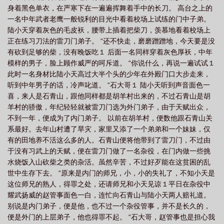
身着黑色单衣，在严寒下在一遍遍挥舞着手中的长刀。 高台之上的
在线阅读
独步成仙苏晴结局
独步成仙全本
独步成仙TXT
独步成仙百度
一名中年武者老鹰一般锐利的目光中看着校场上试练的门中子弟。
百科
独步成仙免费全本阅读
独步成仙有几个女主
独步成仙txt
四个侍
陆小天穿着灰色的毛皮袄，腰带上插着把柴刀，羡慕地看着校场上
女一人一魔一神一仙的
独步成仙笔趣阁免费阅读
坐忘长生
独步成仙正版书
正在练习刀法的雷刀门弟子。 “还不快走，磨磨蹭蹭地，今天要是没
有砍到足够的柴，没有晚饭吃１ 后面一名同样穿着灰色厚袄，中年
免费阅读
独步成仙全文无弹窗免费阅读
独步成仙动漫在线观看
独步成仙境
模样的男子，脸上顾作威严的呵斥道。 “你说什么，再说一遍试试１
界划分
独步成仙笔趣阁
独步成仙书评
独步成仙女主
独步成仙最新章
此时一名身材比陆小天高过大半个头的少年在外殿门口大步走来，
节
听到中年男子的话，冷声叱道。 “石大哥１ 陆小天听到声音面色一
喜，来人是石青山，跟他同样都是胡羊村出来的，不过石青山是胡
羊村的骄傲，年纪轻轻就被雷刀门选为外门弟子，由于天赋出众，
不到一年，便成为了内门弟子。 以前在胡羊村，便数他跟石青山关
系最好。去年山村遭了旱灾，家里又添了一个弟弟和一个妹妹，仅
有的田地养不活这么多的人。石青山便将他带到了雷刀门，不过由
于没有习武上的天赋，便在雷刀门做了一名杂役，在门内做一些挑
水烧饭入山砍柴之类的杂活。虽然辛苦，不过好歹能在这贫困的乱
世中生存下去。 “原来是内门的师兄，小，小的失礼了，不知小天是
这位师兄的熟人，得罪之处，还请师兄和小天见谅１平日在杂役中
耀武扬威的赵管事面色一白，连忙向石青山与陆小天两人赔礼道。
别说是内门弟子，便是他，也不过一个杂役管事，并不是长久的，
便是外门的上层弟子，他也得罪不起。 “石大哥，赵管事也是担心我