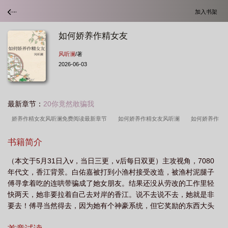
加入书架
如何娇养作精女友
风听澜
/著
2026-06-03
最新章节：
20你竟然敢骗我
娇养作精女友风听澜免费阅读最新章节
如何娇养作精女友风听澜
如何娇养作
精女友作者风听澜
娇养作精女友风听澜全文免费阅读无
娇养作精女友风听
书籍简介
澜
如何娇养作精老婆
如何娇宠作精女友
如何娇养作精女友风听
如何娇
（本文于5月31日入v，当日三更，v后每日双更）主攻视角，7080
养作精女友风听澜全文免费阅
年代文，香江背景。白佑嘉被打到小渔村接受改造，被渔村泥腿子
傅寻拿着吃的连哄带骗成了她女朋友。结果还没从劳改的工作里轻
快两天，她非要拉着自己去对岸的香江。说不去说不去，她就是非
要去！傅寻当然得去，因为她有个神豪系统，但它奖励的东西大头
全在对面呢！她不去，她不去怎么才能养活自己的作精女友？去，