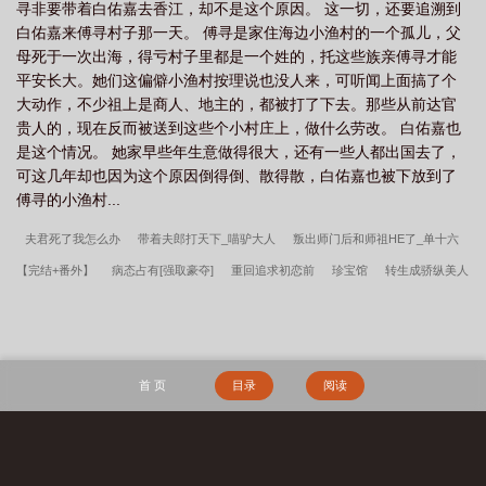
寻非要带着白佑嘉去香江，却不是这个原因。 这一切，还要追溯到
白佑嘉来傅寻村子那一天。 傅寻是家住海边小渔村的一个孤儿，父
母死于一次出海，得亏村子里都是一个姓的，托这些族亲傅寻才能
平安长大。她们这偏僻小渔村按理说也没人来，可听闻上面搞了个
大动作，不少祖上是商人、地主的，都被打了下去。那些从前达官
贵人的，现在反而被送到这些个小村庄上，做什么劳改。 白佑嘉也
是这个情况。 她家早些年生意做得很大，还有一些人都出国去了，
可这几年却也因为这个原因倒得倒、散得散，白佑嘉也被下放到了
傅寻的小渔村...
夫君死了我怎么办
带着夫郎打天下_喵驴大人
叛出师门后和师祖HE了_单十六
【完结+番外】
病态占有[强取豪夺]
重回追求初恋前
珍宝馆
转生成骄纵美人
大公的弟弟后_钟长野【完结+番外】
朕怎么不知道
桃花美酒仙女醉
我和王者
有个约会
被误认为邪神后_南辿星
带着包子送上门
养的幼崽全成反派了_啄
米
怎么又是你[快穿]
小狗死遁后反攻了_酸饺子
傀儡皇帝的榻上权臣_七渺七
首 页
目录
阅读
秒
团宠幼崽在兽世种田_余心之
装猫的狐狸崽_庸人宋【完结+番外】
我是宠
妾
逢场作戏
大荒经
傲骨不寒宋柔荆风全文完整版
我高育良的学生，必须进
步
都市古仙医2：大医镇世
宋柔荆风傲骨不寒百度云
超神学院之大天渣
宋