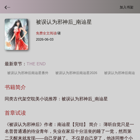
加入书架
被误认为邪神后_南辿星
免费全文阅读
/著
2026-06-03
最新章节：
THE END
被误认为邪神后南辿星番外
被误认为邪神后南辿星2026
被误认为邪神后南辿
星百度
被误认为邪神后南辿星免费阅读
被误认为邪神后南辿星132
被误认
书籍简介
为邪神后南辿星笔趣阁篇外
被误认为邪神后南辿星95
同类古代架空耽美小说推荐：被误认为邪神后_南辿星
首章试读
《被误认为邪神后》作者：南辿星【完结】 简介： 薄听自觉只是一
名普普通通的待业青年，失业在家后十分沮丧的睡了一觉，然而第
二天醒来就发现——自己穿越了。 不仅是自己穿了，他连同整个小