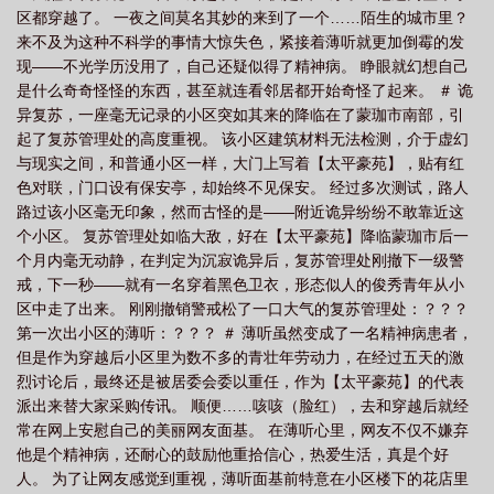
区都穿越了。 一夜之间莫名其妙的来到了一个……陌生的城市里？
来不及为这种不科学的事情大惊失色，紧接着薄听就更加倒霉的发
现——不光学历没用了，自己还疑似得了精神病。 睁眼就幻想自己
是什么奇奇怪怪的东西，甚至就连看邻居都开始奇怪了起来。 ＃ 诡
异复苏，一座毫无记录的小区突如其来的降临在了蒙珈市南部，引
起了复苏管理处的高度重视。 该小区建筑材料无法检测，介于虚幻
与现实之间，和普通小区一样，大门上写着【太平豪苑】，贴有红
色对联，门口设有保安亭，却始终不见保安。 经过多次测试，路人
路过该小区毫无印象，然而古怪的是——附近诡异纷纷不敢靠近这
个小区。 复苏管理处如临大敌，好在【太平豪苑】降临蒙珈市后一
个月内毫无动静，在判定为沉寂诡异后，复苏管理处刚撤下一级警
戒，下一秒——就有一名穿着黑色卫衣，形态似人的俊秀青年从小
区中走了出来。 刚刚撤销警戒松了一口大气的复苏管理处：？？？
第一次出小区的薄听：？？？ ＃ 薄听虽然变成了一名精神病患者，
但是作为穿越后小区里为数不多的青壮年劳动力，在经过五天的激
烈讨论后，最终还是被居委会委以重任，作为【太平豪苑】的代表
派出来替大家采购传讯。 顺便……咳咳（脸红），去和穿越后就经
常在网上安慰自己的美丽网友面基。 在薄听心里，网友不仅不嫌弃
他是个精神病，还耐心的鼓励他重拾信心，热爱生活，真是个好
人。 为了让网友感觉到重视，薄听面基前特意在小区楼下的花店里