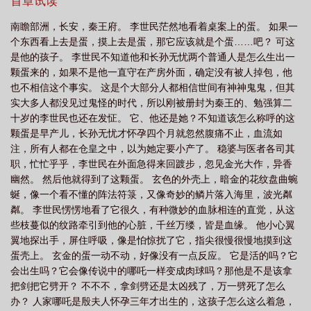
吃东西啊！”李世民发出爆鸣。 他做了很久的心理准备，暗忖不
首章试读
就是养一条龙吗，有什么大不了？ 就算这孩子很高冷，那又咋
南瞻部洲，长安，秦王府。 李世民茫然地看着桌案上的蛋。 如果一
了，他抱起来就走，想怎么亲怎么亲。 但是，什么叫五行山底
个东西看上去是蛋，摸上去是蛋，那它应该就是个蛋……吧？ 可这
下压了一只大闹天宫的猴子？ 什么又叫他好不容易养大的孩
是他的孩子。 李世民不知道他和长孙无忧两个普通人是怎么生出一
子，其实是祖龙转世？ “哪个祖龙？” “你想的那个。”嬴政淡
颗蛋来的，如果不是他一直守在产房外面，确定没有被人掉包，他
定道，“你不会又要哭了吧？天可汗这么爱哭合理吗？” “我的孩
也不相信这个事实。 这是个大部分人都相信世间有神神鬼鬼，但其
子是你，这合理吗？” 二凤养政崽的日常，超多政崽幼年时光，
实大多人都没见过鬼怪的时代，所以刚被册封为秦王的、勉强算二
依然官配长孙，掺杂了西游等故事元素点缀，但应该还是偏历史，
十岁的李世民也还在发怔。 它、他还是她？不知道该怎么称呼的这
大部分人都是普通人。 政崽的记忆是随年龄逐渐恢复的，小时
颗蛋是早产儿，长孙无忧才怀孕四个月就忽然腹痛不止，血流如
候可以随便亲亲抱抱。 应该算养崽文……吧？请当成平行时空
注，所有人都在仓皇之中，以为她定要小产了。 稳婆与医者各司其
看哦。周五中午12点入v，万字章，周六周日零点更新。预收：废太
职，忙忙乎乎，李世民在外面急得来回踱步，忽见金光大作，异香
子在康熙朝散播野史废太子胤礽死后，穿越又重生，对注定被废的
幽然。 然后他就得到了这颗蛋。 玄色的外壳上，暗金的花纹盘曲蜿
结局已经不感兴趣了。他决定作天作地，天天写文，散播野史创死
蜒，像一个看不懂的阵法符箓，又像奇妙的鳞片落入海里，波光粼
老登和一群兄弟。【震惊！康熙竟是孝庄和洪承畴亲子！】【昨夜
粼。 李世民愣愣地看了它很久，有种微妙的血脉相连的直觉，从这
朱楼梦，今宵水国吟。】【八一八老四和老八相爱相杀的那些年】
些枝蔓似的纹路牵引到他的心脏，千丝万缕，皆是血缘。 他小心翼
【雍正永远忘不掉他那双忧郁的眼睛】【十三：我是卿。】【老大
翼地探出手，屏住呼吸，像是怕惊扰了它，指尖很慢很慢地摸到这
咆哮：明明是我先来的！】【乾隆是海宁陈家的私生子吗？】胤礽
蛋壳上。 玄金的蛋一动不动，好像没有一点反应。 它是活的吗？它
每天都写得兴高采烈，快乐逍遥如神仙。直到有一天老登和小登们
会出生吗？它会像传说中的哪吒一样变成肉球吗？那他是不是该拿
气势汹汹地闯进来，黑眼圈比熊猫还大。胤礽才知道，他写的那些
把剑把它劈开？ 不不不，拿剑劈还是太凶残了，万一劈死了怎么
离谱东西，这帮人全都看到了！——那咋了？有本事打死我！
办？ 人家哪吒是殷夫人怀孕三年才出生的，这孩子怎么这么着急，