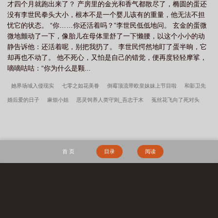
才四个月就跑出来了？ 产房里的金光和香气都散尽了，椭圆的蛋还
没有李世民拳头大小，根本不是一个婴儿该有的重量，他无法不担
忧它的状态。 “你……你还活着吗？”李世民低低地问。 玄金的蛋微
微地颤动了一下，像胎儿在母体里舒了一下懒腰，以这个小小的动
静告诉他：还活着呢，别把我扔了。 李世民愕然地盯了蛋半晌，它
却再也不动了。 他不死心，又怕是自己的错觉，便再度轻轻摩挲，
嘀嘀咕咕：“你为什么是颗...
她界场域入侵现实
七零之如花美眷
倒霉顶流带欧皇妹妹上节目啦
和影卫先
婚后爱的日子
麻烦小姐
恶灵饲养人类守则_吾志于木
菟丝花飞向了死对头
万圣节派对上只有我是在cosplay
古代种田日常
民国文坛遍布我马甲
恋综对
照组手撕渣男爆红
万人嫌beta意外怀了顶a的崽后_千流一川
暗恋狙击
屠户家
的乖软小夫郎
贵妃不可能不爱朕
[足球+F1]一觉醒来我爹给了我八十亿
驸马攻
首 页
目录
阅读
略计划（gb）
亲爱的结婚吧
每天都想叛逃师门
别再惊动他
大荒经
傲骨
不寒宋柔荆风全文完整版
我高育良的学生，必须进步
都市古仙医2：大医镇世
宋柔荆风傲骨不寒百度云
超神学院之大天渣
宋柔荆风小说笔趣阁
边军悍卒
搜 索
江湖遍地是奇葩沈千凌秦少宇全文完整版
李小萌周文瑞瘾少女百度云