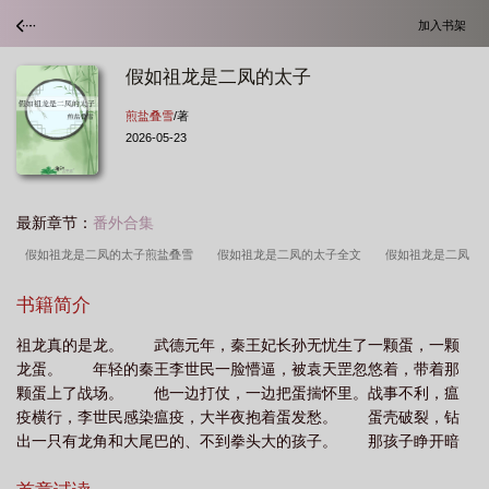
加入书架
假如祖龙是二凤的太子
煎盐叠雪
/著
2026-05-23
最新章节：
番外合集
假如祖龙是二凤的太子煎盐叠雪
假如祖龙是二凤的太子全文
假如祖龙是二凤
的太子百度
假如祖龙是二凤的太子煎盐叠雪笔趣
假如祖龙是二凤的太子会怎么
书籍简介
样
假如祖龙是二凤的太子怎么办
假如祖龙是二凤的太子105
假如祖龙是二
祖龙真的是龙。 武德元年，秦王妃长孙无忧生了一颗蛋，一颗
凤的太子 最新章节 无弹窗
如果二凤是大龙的崽34
假如祖龙是二凤的太子免费
龙蛋。 年轻的秦王李世民一脸懵逼，被袁天罡忽悠着，带着那
阅读
假如祖龙是二凤的太子TXT
假如祖龙是二凤的太子免费
假如祖龙是二
颗蛋上了战场。 他一边打仗，一边把蛋揣怀里。战事不利，瘟
凤的太子 煎盐叠雪 免费
假如祖龙是二凤的太子 煎盐叠雪
假如祖龙是二凤的太
疫横行，李世民感染瘟疫，大半夜抱着蛋发愁。 蛋壳破裂，钻
出一只有龙角和大尾巴的、不到拳头大的孩子。 那孩子睁开暗
子 百度
假如祖龙是二凤的太子TXT百度
假如祖龙是二凤的太子 煎盐叠雪 笔趣
金的眼睛，秒杀了前来偷袭的妖兽，然后一口把它吞了。 “别乱
阁
祖龙二凤是谁