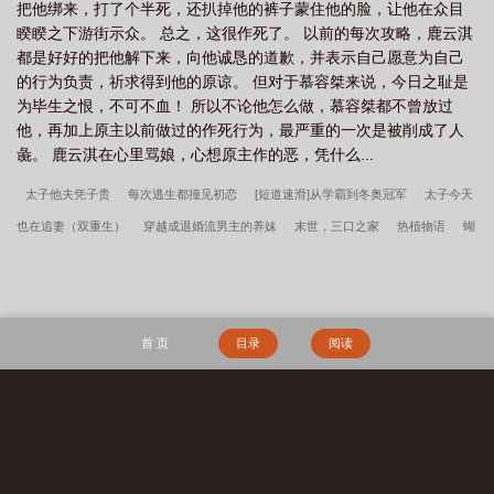
把他绑来，打了个半死，还扒掉他的裤子蒙住他的脸，让他在众目
直到他把手伸到了那位真正的豪门继承人，秦家小叔秦惊蛰的身
睽睽之下游街示众。 总之，这很作死了。 以前的每次攻略，鹿云淇
上。秦惊蛰只是动动手指，就把他的真面目曝光于人前，秦家人终
都是好好的把他解下来，向他诚恳的道歉，并表示自己愿意为自己
于决定不再包庇他将他赶出豪门秦家。为了留在豪门，这位小作精
的行为负责，祈求得到他的原谅。 但对于慕容桀来说，今日之耻是
给那位豪门小叔（无血缘关系），也就是秦家的新任当家人，商界
为毕生之恨，不可不血！ 所以不论他怎么做，慕容桀都不曾放过
人人见了都要尊称一声秦五爷的那位大佬下了手。于是沈栾一睁眼
他，再加上原主以前做过的作死行为，最严重的一次是被削成了人
就被那轮廓完美的胸肌挤压到窒息，头顶还居高临下的来一阵清冷
彘。 鹿云淇在心里骂娘，心想原主作的恶，凭什么...
的笑声：“别一副我欺负了你的样子。你这算不处划又菜又爱玩儿？
明明是你给我下的药，怎么自己先晕过去了？” 刚穿过来的沈
太子他夫凭子贵
每次逃生都撞见初恋
[短道速滑]从学霸到冬奥冠军
太子今天
栾：？ 全身散架了似的疼痛让他瑟缩了半天，心道：要是我说
也在追妻（双重生）
穿越成退婚流男主的养妹
末世，三口之家
热植物语
蝴
我不是原来的我了，你信吗？ 此时这位大佬翻身下了床，对方
下床后，仿佛窗外的天光尽数被他挡住了。沈栾：这人……至少一
蝶酥
在狼崽幼儿园当奶爸的日常
被争夺的美人
死神再就业指南
淡绿柔烈
米九吧？那一身的腱子肉……啊啊啊啊啊啊！只见对方随手扔给他
偷心[足球+综英美]
我决定放出大咒灵重塑咒术界
权臣穿进豪门养子文学
雌
一张五百万的卡，语气里透着几分玩味道：“如你所愿，你可以留下
君战死七年后，我重生了
皇贵妃养崽日常（清穿）
网恋吗，我超甜
夺妻文，
来了。” 沈栾：？？？ 行吧，谁跟钱过不去呢。 本以为
首 页
目录
阅读
以后他就要过着米虫般的生活混吃等死了，谁料一个月后他恶心呕
但炮灰臣子
与她闲坐数流萤
林寿曹雪蓉民间第一禁忌完整版
徐来徐程程笔趣
吐嗜睡还在派对上晕了过去。 豪门小叔、退役特种兵、家族继
阁
林寿曹雪蓉开局被活埋我直接原地复生全文
开局被活埋我直接原地复生林寿曹
承人、封建大爹兼沈栾的py秦惊蛰两步冲上去把他打横抱了起来，
雪蓉结局
重生后我只做正确选择
黄冰冰唐悦儿
豪门天师黄冰冰唐悦儿结局
迅速叫来了家庭医生。 看着眼前两道杠的验孕棒，他震惊的问
搜 索
道：“你这话什么意思？” 医生微笑：“小少爷您怀孕了的意思，
黄冰冰唐悦儿笔趣阁
秦氏仙朝
林寿曹雪蓉民间第一禁忌全文
一个多月，孕反有些严重，气血严重亏虚，还是要好好养一养