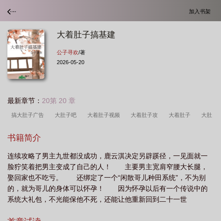
加入书架
大着肚子搞基建
公子寻欢
/著
2026-05-20
最新章节：
20第 20 章
搞大肚子广告
大肚子吧
大着肚子视频
大着肚子攻
大着肚子
大肚
子集合
搞大肚子再结婚
搞大肚子跑了
搞大肚子怎么解决
大着肚子做
书籍简介
攻
大肚子bilibili
大肚子him
搞大肚子 短剧
搞大肚子 很多人
大肚子
连续攻略了男主九世都没成功，鹿云淇决定另辟蹊径，一见面就一
搞笑小视频
搞大肚子什么意思
大肚子剧
搞大肚子是什么意思
搞大肚子
脸狞笑着把男主变成了自己的人！ 主要男主宽肩窄腰大长腿，
知乎
搞大肚子有罪吗
大肚子百度贴吧
搞大肚子就跑
大着肚子做
娶回家也不吃亏。 还绑定了一个“闲散哥儿种田系统”，不为别
文
大大肚子1
搞大肚子不负责的下场
大肚子啊
大肚子视频搞笑
大
的，就为哥儿的身体可以怀孕！ 因为怀孕以后有一个传说中的
系统大礼包，不光能保他不死，还能让他重新回到二十一世
肚子恶搞
超大肚子的搞笑视频
搞大肚子
纪！ 鹿云淇：那还等什么？不就是怀孕吗？狗不怀我怀！