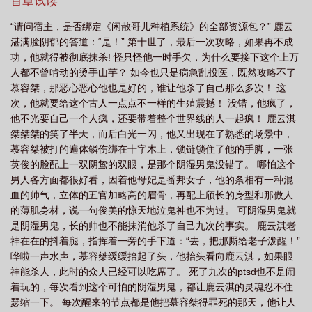
于是他乐呵呵的强娶他进门，把男主当日本人整，既然攻略不了
首章试读
他，那就说服他！是的，说服！ 鹿云淇：宝，知道孩子怎么生
“请问宿主，是否绑定《闲散哥儿种植系统》的全部资源包？” 鹿云
不？ 慕容桀：呵呵，你是男人，怎么都生不出来。 谁料四
湛满脸阴郁的答道：“是！” 第十世了，最后一次攻略，如果再不成
个月以后，鹿云淇拉过慕容桀的手放到自己的小腹上，感受着里面
功，他就得被彻底抹杀! 怪只怪他一时手欠，为什么要接下这个上万
轻微的胎动，慕容桀：！！！？？？ 慕容桀：……这孩子……
人都不曾啃动的烫手山芋？ 如今也只是病急乱投医，既然攻略不了
真的是我的？ 鹿云淇：你就说你认不认吧！我是不是只有你一
慕容桀，那恶心恶心他也是好的，谁让他杀了自己那么多次！ 这
个男人？既然我只有你一个男人，那我肚子里的孩子就是你
次，他就要给这个古人一点点不一样的生殖震撼！ 没错，他疯了，
的！ 男主就算再怀疑人生，也不得不接受自己有了一个孩子的
他不光要自己一个人疯，还要带着整个世界线的人一起疯！ 鹿云淇
事实。 这边鹿云淇攻略男主刚有一点点起色，谁料，绑定的系
桀桀桀的笑了半天，而后白光一闪，他又出现在了熟悉的场景中，
统又把他坑了，那哪是什么闲散哥儿种田系统，分明就是个框架宏
慕容桀被打的遍体鳞伤绑在十字木上，锁链锁住了他的手脚，一张
大的超级基建系统！ 什么叫要把世界线的文明度提升到0.7级以
英俊的脸配上一双阴鸷的双眼，是那个阴湿男鬼没错了。 哪怕这个
上？ 系统：主人，0.7级文明度就是21世纪的文明度，你就说你
男人各方面都很好看，因着他母妃是番邦女子，他的条相有一种混
回没回到21世纪吧！ 鹿云淇：好好好，在这儿等着我呢是
血的帅气，立体的五官加略高的眉骨，再配上颀长的身型和那傲人
吧？ 慕容桀摸着鹿云淇的小腹，看他的眼神逐渐变态，从以往
的薄肌身材，说一句俊美的惊天地泣鬼神也不为过。 可阴湿男鬼就
的冷面冷心冷情阴湿俊美男鬼，变成了超级无敌大猛1…… 鹿云
是阴湿男鬼，长的帅也不能抹消他杀了自己九次的事实。 鹿云淇老
淇扶着腰，看着系统面板上的文明度欲哭无泪，踏马肚子都七个月
神在在的抖着腿，指挥着一旁的手下道：“去，把那厮给老子泼醒！”
了，文明度才0.55，什么时候才能到0.7？ 难道只能大着肚子搞
哗啦一声水声，慕容桀缓缓抬起了头，他抬头看向鹿云淇，如果眼
基建了吗？下篇开：《我竟成了封建大爹的好孕小娇妻》by公子寻
神能杀人，此时的众人已经可以吃席了。 死了九次的ptsd也不是闹
欢文章id：10521982文案：ps：年龄差+体型差+老房子着火 穿
着玩的，每次看到这个可怕的阴湿男鬼，都让鹿云淇的灵魂忍不住
成即将被扫地出门的极品豪门养子，为了抢夺家产，原主作天作地
瑟缩一下。 每次醒来的节点都是他把慕容桀得罪死的那天，他让人
作大死，接二连三的迫害哥哥们，哥哥们就这么看着他表演绿箭，