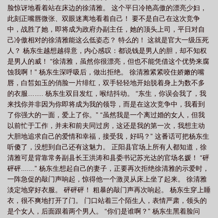
脸惊讶地看着站在床边的徐清雅。 这个平日冷艳高傲的漂亮少妇，
此刻正嘴唇微张、双眼迷离地看着自己！ 要不是自己在这次竞争
中，战胜了她，即将成为政府办副主任，她的顶头上司，平日对自
己冷傲相对的徐清雅能这么低姿态？ 特么的！ 这就是官大一级压死
人？ 杨东生越想越得意，内心感叹：都说钱是男人的胆，却不知权
是男人的威！ “徐清雅，虽然你很漂亮，但也不能凭借这个优势来腐
蚀我啊！” 杨东生深呼吸后，做出拒绝。 徐清雅紧紧咬住娇嫩的嘴
唇，白皙如玉的俏脸一片绯红，双手轻轻地开始脱着身上为数不多
的衣服……. 杨东生双目发红，喉结抖动。 “东生，你误会我了，我
来找你并非因为你即将成为我的领导，而是在这次竞争中，我看到
了你强大的一面，爱上了你。” “虽然我是一个离过婚的女人，但我
以前忙于工作，并未和前夫同过房，这还是我的第一次，我想主动
大胆地追求自己的爱情和幸福，接受我，好吗？” 这番话可把杨东生
听傻了，没想到自己还有这魅力。 正阳县官场上所有人都知道，徐
清雅可是背靠常务副县长王洪涛和县委书记苏光达的官场名媛！ “砰
砰砰.......” 杨东生想起自己的妻子，正要再次拒绝徐清雅的示爱时，
一阵急促的敲门声响起，惊得他一个激灵从床上坐了起来。 徐清雅
淡定地穿好衣服。 砰砰砰！ 粗暴的敲门声再次响起。 杨东生穿上睡
衣，很不爽地打开了门。 门口站着三个陌生人，表情严肃，领头的
是个女人，后面跟着两个男人。 “你们是谁啊？” 杨东生黑着脸问