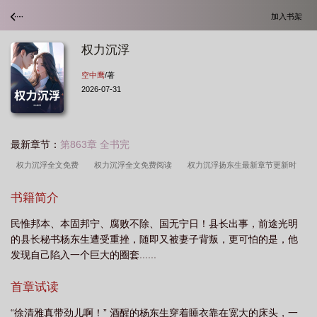
加入书架
权力沉浮
空中鹰
/著
2026-07-31
最新章节：
第863章 全书完
权力沉浮全文免费
权力沉浮全文免费阅读
权力沉浮扬东生最新章节更新时
间
权力漩涡免费阅读
权力角逐
权力 百度百科
权道浮沉记
玄幻阁
书籍简介
手机版权力沉浮
权力如浮影游墙
权利浮粉
权力沉浮网
权力沉浮扬东
民惟邦本、本固邦宁、腐败不除、国无宁日！县长出事，前途光明
生
权力沉浮全文免费阅读最新章节无弹窗
权力沉浮 空中鹰
权力沉浮第
的县长秘书杨东生遭受重挫，随即又被妻子背叛，更可怕的是，他
2700章最新章节更新了吗
权力下沉是什么意思
发现自己陷入一个巨大的圈套......
首章试读
“徐清雅真带劲儿啊！” 酒醒的杨东生穿着睡衣靠在宽大的床头，一