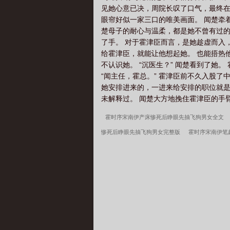
见她心意已决，周院长叹了口气，最终在
眼帘好似一家三口的唯美画面。 闻楚牵
楚母子的耐心与温柔，都是她不曾有过的
了手。 对于霍津臣而言，是她趁虚而入
给霍津臣，就能让他想起她。 也能捂热
不认识她。 “沉医生？” 闻楚看到了她
“闻主任，霍总。” 霍津臣前不久入股
她安排进来的，一进来给安排的职位就是
未解释过。 闻楚大方地挽住霍津臣的手臂
霍时序宋南伊产床惨死后睁眼先抽飞狗男女全文
惨死后睁眼先抽飞狗男女完整版
霍时序宋南伊笔
罗：我和千仞雪一体双魂
霍时序宋南伊
结婚
崽？在警局赶尸破案当团宠
难产夜霍总为白月光
婚六年老公要过继白月光的儿子完整版
我在美漫
查组
许言周京延死遁的第二年周总疯了全文