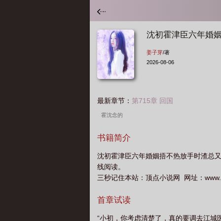
沈初霍津臣六年婚
姜子芽
/著
2026-08-06
最新章节：
第715章 回国
霍沈念的
书籍简介
沈初霍津臣六年婚姻捂不热放手时渣总
线阅读。
三秒记住本站：顶点小说网 网址：www.22
首章试读
“小初，你考虑清楚了，真的要调去江城