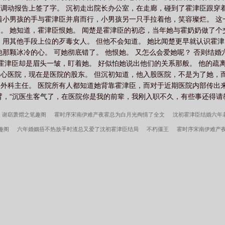
调动报告上签了字。 沉初走出院长办公室，在走廊，碰到了霍津臣跟穿着
着小男孩的手与霍津臣并肩而行，小男孩另一只手拉着他，笑容璨烂。 这
。 她知道，霍津臣恨她。 闻楚是霍津臣的初恋，当年她与霍奶奶做了
，用其他手段上位的歹毒女人。 但他不会知道。 她比闻楚更早就认识霍津
他那颗冰冷的心。 可她彻底错了。 他恨她。 又怎么会爱她呢？ 否则结
。 霍津臣却是眉头一皱，盯着她。 好似怕她说出他们的关系那般。 他的
了中心医院，现在是医院的股东。 但沉初知道，他入股医院，不是为了她，
外科主任。 医院所有人都知道她背靠霍津臣，而对于近期医院内部传出
，“沉医生客气了，在医院你是我的前辈，我刚入职不久，有些事还得请教你
谢窈萧熠之笔趣阁
霍时序宋南伊难产夜霍总为白月光殉情了全文
沈初霍津臣结婚六年
趣阁
六年婚姻捂不热放手时渣总又爱了沈初霍津臣结局
不朽僵王
霍时序宋南伊难产
六年老公要过继白月光的儿子沈初霍津臣结局
搬空家产去随军，娇小姐被宠麻了
谢窈萧
殉情了霍时序宋南伊结局
产床惨死后睁眼先抽飞狗男女霍时序宋南伊结局
谢窈萧熠之渣
做惊奇蜘蛛侠
秦氏仙朝
姜骄番外
我，叶辰原来是顶尖高手
深情失控他服软低哄别
小富即安？不，本公子意在天下
重生我的新手礼包居然是
维校的三好学生