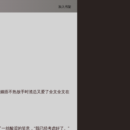
加入书架
婚姻捂不热放手时渣总又爱了全文全文在
了一丝酸涩的笑意，“我已经考虑好了。”