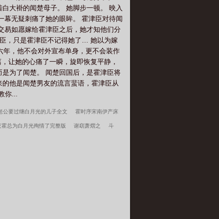
白大褂的闻楚母子。 她脚步一顿。 映入
一幕无疑刺痛了她的眼眸。 霍津臣对待闻
个交易如愿嫁给霍津臣之后，她才知他们分
臣，只是霍津臣不记得她了… 她以为嫁
婚六年，他不会对外宣布单身，更不会装作
疏离，让她的心痛了一瞬，旋即恢复平静，
而是为了闻楚。 闻楚回国后，是霍津臣将
来的他是闻楚男友的流言蜚语，霍津臣从
...
老公要过继白月光的儿子全文
霍时序宋南伊产床
夜霍总为白月光殉情了完整版
谢窈萧熠之
斗
熠之渣爹杀妻灭女重生断亲全族祭天完整版
豪门弃
爹杀妻灭女重生断亲全族祭天全文
沈初霍津臣结
离婚许言周京延结局
开局停职？我转投市纪委调