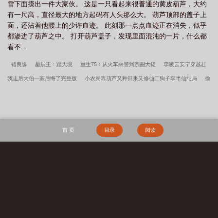
雪下面摸出一件大家伙。 这是一只看起来很普通的黄皮葫芦，大约
有一尺高，直径最大的地方起码有人头那么大。 葫芦顶部的盖子上
面，还沾着他腰上的少许血迹。 此刻那一点点血迹正在消失，似乎
都渗进了葫芦之中。 打开葫芦盖子，发现里面混沌的一片，什么都
看不...
错良缘
星辰王：踏天境
重生75：从火车乘警到京圈大佬
李凌云安宁穿越赶
我走后大伯一家后悔了完整版
小农民靠葫芦又种田来又修仙二狗子李半仙结局
偷
上老师（师生，女绿红帽）
李凌云安宁笔趣阁
娇软资本家小姐随军，撩得硬汉宠
上瘾
李凌云安宁穿越赶我走后大伯一家后悔了全文
祭龙
失恋后发现好兄弟是
清冷校花陆以北季青浅结局
重铸巨龙荣光
不装了，我靠召唤强无敌
心跳停止
首 页
目录
阅读
时，他的婚礼在放烟花
陆以北季青浅失恋后发现好兄弟是清冷校花全文
抗战之国
之劲旅，从少将师长起
陆以北季青浅失恋后发现好兄弟是清冷校花完整版
陆以北
季青浅
娱乐帝国
二狗子李半仙小农民靠葫芦又种田来又修仙全文
我在美漫做
搜 索
惊奇蜘蛛侠
秦氏仙朝
姜骄番外
我，叶辰原来是顶尖高手
深情失控他服软低
哄别离婚许言周京延结局
开局停职？我转投市纪委调查组
许言周京延死遁的第二
年周总疯了全文
小富即安？不，本公子意在天下
重生我的新手礼包居然是
维