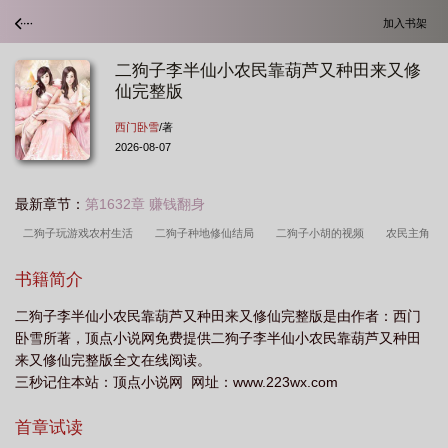
加入书架
二狗子李半仙小农民靠葫芦又种田来又修
仙完整版
西门卧雪
/著
2026-08-07
最新章节：
第1632章 赚钱翻身
二狗子玩游戏农村生活
二狗子种地修仙结局
二狗子小胡的视频
农民主角
叫二狗子
二狗子葫芦种地修仙动画
二狗子宝葫芦修仙
李二狗葫芦修仙短
书籍简介
剧
二狗子修仙葫芦
农村二狗子
二狗子李半仙小农民靠葫芦又种田来又修仙完整版是由作者：西门
卧雪所著，顶点小说网免费提供二狗子李半仙小农民靠葫芦又种田
来又修仙完整版全文在线阅读。
三秒记住本站：顶点小说网 网址：www.223wx.com
首章试读