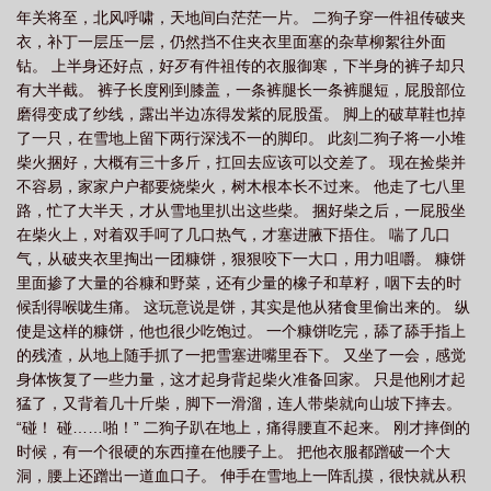
年关将至，北风呼啸，天地间白茫茫一片。 二狗子穿一件祖传破夹
衣，补丁一层压一层，仍然挡不住夹衣里面塞的杂草柳絮往外面
钻。 上半身还好点，好歹有件祖传的衣服御寒，下半身的裤子却只
有大半截。 裤子长度刚到膝盖，一条裤腿长一条裤腿短，屁股部位
磨得变成了纱线，露出半边冻得发紫的屁股蛋。 脚上的破草鞋也掉
了一只，在雪地上留下两行深浅不一的脚印。 此刻二狗子将一小堆
柴火捆好，大概有三十多斤，扛回去应该可以交差了。 现在捡柴并
不容易，家家户户都要烧柴火，树木根本长不过来。 他走了七八里
路，忙了大半天，才从雪地里扒出这些柴。 捆好柴之后，一屁股坐
在柴火上，对着双手呵了几口热气，才塞进腋下捂住。 喘了几口
气，从破夹衣里掏出一团糠饼，狠狠咬下一大口，用力咀嚼。 糠饼
里面掺了大量的谷糠和野菜，还有少量的橡子和草籽，咽下去的时
候刮得喉咙生痛。 这玩意说是饼，其实是他从猪食里偷出来的。 纵
使是这样的糠饼，他也很少吃饱过。 一个糠饼吃完，舔了舔手指上
的残渣，从地上随手抓了一把雪塞进嘴里吞下。 又坐了一会，感觉
身体恢复了一些力量，这才起身背起柴火准备回家。 只是他刚才起
猛了，又背着几十斤柴，脚下一滑溜，连人带柴就向山坡下摔去。
“碰！ 碰……啪！” 二狗子趴在地上，痛得腰直不起来。 刚才摔倒的
时候，有一个很硬的东西撞在他腰子上。 把他衣服都蹭破一个大
洞，腰上还蹭出一道血口子。 伸手在雪地上一阵乱摸，很快就从积