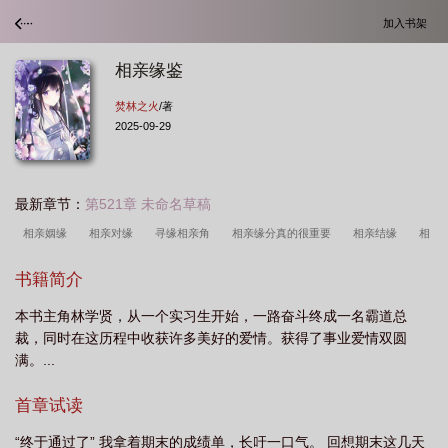
加入书架
相亲缘鉴
焚林之火
/著
2025-09-29
最新章节：
第521章 未命名草稿
相亲姻缘
相亲对缘
寻缘相亲角
相亲缘分真的很重要
相亲结缘
相
亲姻缘是什么意思
寻缘相亲角收费吗
相亲 缘分
相亲是缘分
知乎 相亲
书籍简介
结缘
対缘相亲
相亲眼缘
相亲结缘的
相亲姻缘的意思
相亲有缘分的
本书主角林学贤，从一个实习生开始，一路奋斗终成一名霸道总
表现
裁，同时在这历程中收获许多美好的爱情。获得了事业爱情双圆
满。...
首章试读
“终于通过了” 我拿着期末的成绩单，长吁一口气。 回想期末这几天