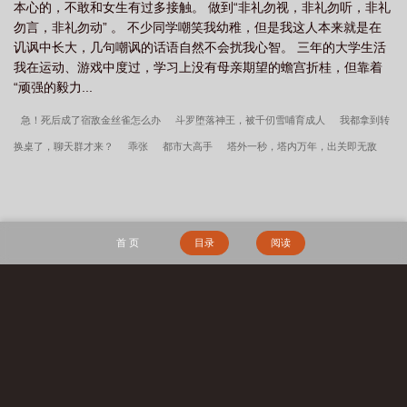
本心的，不敢和女生有过多接触。 做到“非礼勿视，非礼勿听，非礼
勿言，非礼勿动” 。 不少同学嘲笑我幼稚，但是我这人本来就是在
讥讽中长大，几句嘲讽的话语自然不会扰我心智。 三年的大学生活
我在运动、游戏中度过，学习上没有母亲期望的蟾宫折桂，但靠着
“顽强的毅力...
急！死后成了宿敌金丝雀怎么办
斗罗堕落神王，被千仞雪哺育成人
我都拿到转
换桌了，聊天群才来？
乖张
都市大高手
塔外一秒，塔内万年，出关即无敌
武道崛起
被兼祧两房后，病弱大嫂重生杀疯了！
被贬北凉，我打造了无敌大雪
龙骑！
王妃，请自重
Nage新世界
絮娘（古风，NPH）
吞噬星空：戎钧传
木头美人死遁后，温润王爷屠城了
民间赌王
绝世神龙小傻医
孤岛点灯人
首 页
目录
阅读
斗罗之火凤凰
绝色小姨的诱惑
西游：取经？关我混沌魔猿什么事！
大荒经
傲骨不寒宋柔荆风全文完整版
我高育良的学生，必须进步
都市古仙医2：大医
镇世
宋柔荆风傲骨不寒百度云
超神学院之大天渣
宋柔荆风小说笔趣阁
边军
搜 索
悍卒
江湖遍地是奇葩沈千凌秦少宇全文完整版
李小萌周文瑞瘾少女百度云