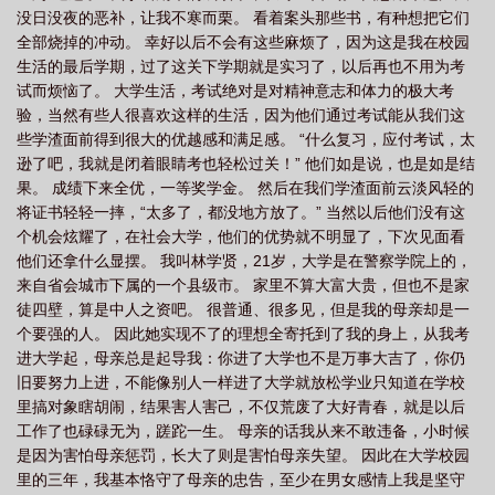
没日没夜的恶补，让我不寒而栗。 看着案头那些书，有种想把它们
全部烧掉的冲动。 幸好以后不会有这些麻烦了，因为这是我在校园
生活的最后学期，过了这关下学期就是实习了，以后再也不用为考
试而烦恼了。 大学生活，考试绝对是对精神意志和体力的极大考
验，当然有些人很喜欢这样的生活，因为他们通过考试能从我们这
些学渣面前得到很大的优越感和满足感。 “什么复习，应付考试，太
逊了吧，我就是闭着眼睛考也轻松过关！” 他们如是说，也是如是结
果。 成绩下来全优，一等奖学金。 然后在我们学渣面前云淡风轻的
将证书轻轻一摔，“太多了，都没地方放了。” 当然以后他们没有这
个机会炫耀了，在社会大学，他们的优势就不明显了，下次见面看
他们还拿什么显摆。 我叫林学贤，21岁，大学是在警察学院上的，
来自省会城市下属的一个县级市。 家里不算大富大贵，但也不是家
徒四壁，算是中人之资吧。 很普通、很多见，但是我的母亲却是一
个要强的人。 因此她实现不了的理想全寄托到了我的身上，从我考
进大学起，母亲总是起导我：你进了大学也不是万事大吉了，你仍
旧要努力上进，不能像别人一样进了大学就放松学业只知道在学校
里搞对象瞎胡闹，结果害人害己，不仅荒废了大好青春，就是以后
工作了也碌碌无为，蹉跎一生。 母亲的话我从来不敢违备，小时候
是因为害怕母亲惩罚，长大了则是害怕母亲失望。 因此在大学校园
里的三年，我基本恪守了母亲的忠告，至少在男女感情上我是坚守