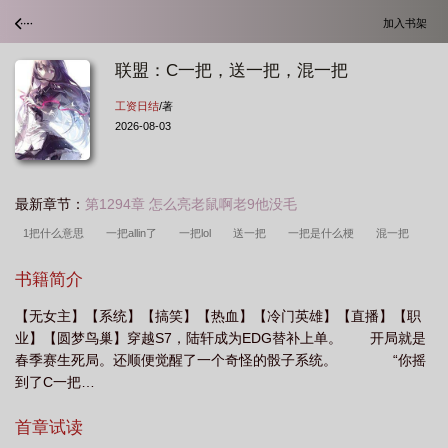
加入书架
联盟：C一把，送一把，混一把
工资日结
/著
2026-08-03
最新章节：
第1294章 怎么亮老鼠啊老9他没毛
1把什么意思
一把allin了
一把lol
送一把
一把是什么梗
混一把
txt
e一把送一把
c我一把什么意思
混一把全文阅读
联盟c一把送一把混
书籍简介
一把txt
【无女主】【系统】【搞笑】【热血】【冷门英雄】【直播】【职
业】【圆梦鸟巢】穿越S7，陆轩成为EDG替补上单。 开局就是
春季赛生死局。还顺便觉醒了一个奇怪的骰子系统。 “你摇
到了C一把…
首章试读