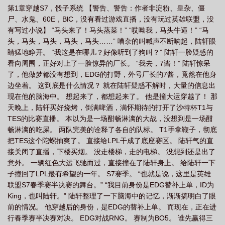
第1章穿越S7，骰子系统 【警告、警告：作者非淀粉、皇杂、僵
尸、水鬼、60E，BlC，没有看过游戏直播，没有玩过英雄联盟，没
有写过小说】 “马头来了！马头蒸菜！” “哎呦我，马头牛逼！” “马
头，马头，马头，马头，马头……” 嘈杂的叫喊声不断响起，陆轩眼
睛猛地睁开。 “我这是在哪儿？好像听到了狗叫？” 陆轩一脸疑惑的
看向周围，正好对上了一脸惊异的厂长。 “我去，7酱！” 陆轩惊呆
了，他做梦都没有想到，EDG的打野，外号厂长的7酱，竟然在他身
边坐着。 这到底是什么情况？ 就在陆轩疑惑不解时，大量的信息出
现在他的脑海中。 想起来了，都想起来了。 他是撞大运穿越了！ 那
天晚上，陆轩买好烧烤，倒满啤酒，满怀期待的打开了沙特杯T1与
TES的比赛直播。 本以为是一场酣畅淋漓的大战，没想到是一场酣
畅淋漓的吃屎。 两队完美的诠释了各自的队标。 T1手拿鞭子，彻底
把TES这个陀螺抽爽了。 直接给LPL干成了底座赛区。 陆轩气的直
接关闭了直播，下楼买烟。 没走楼梯，走的电梯。 没想到还是出了
意外。 一辆红色大运飞驰而过，直接撞在了陆轩身上。 给陆轩一下
子撞回了LPL最有希望的一年。 S7赛季。 “也就是说，这里是英雄
联盟S7春季赛半决赛的舞台。” “我目前身份是EDG替补上单，ID为
King，也叫陆轩。” 陆轩整理了一下脑海中的记忆，渐渐搞明白了眼
前的情况。 他穿越后的身份，是EDG的替补上单。 而现在，正在进
行春季赛半决赛对决。 EDG对战RNG。 赛制为BO5。 谁先赢得三