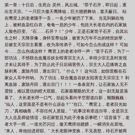
第一章：十日后，生死台 灵州，风云城。 “罪子石开，即日起，逐
出玄天宗。” 一只巨大傲天鹰降临，巨大翅膀舞动，遮天蔽日。 站
在鹰背上的老者随手一丢，一名少年被扔了下来。 当见到躺在地
上，被鲜血染红白衣，奄奄一息的少年，包括大长老在内的石家族
人脸色巨变。 “石……石开？！” 少年，正是石家世子石开，自其出
生之时，天降异像，身怀至尊仙脉，被誉为万年不出的绝世妖孽，
后被玄天宗宗主看重，收为亲传弟子，可如今怎么伤成这样？ 可如
今……怎么伤成这样？ 鹰背上的老者冷哼一声：“竖子石开，为了一
部功法，不惜联合血魔谷妖女暗害宗主大人，幸得少宗主及时发现
才未让其得手，为了防止此子日后祸害旁人，宗主大人忍痛将之血
脉剥离，废除丹田，逐出宗门。” 什么？！ 这句话，如惊雷般在石
家众人耳中炸响。 为了功法，联合魔血谷妖女陷害玄天宗宗主？ 剥
离血脉，废除丹田，逐出宗门！！！ 一条条宣判，让石家族人无不
震惊，难以置信的瞪大双眼。 石家最耀眼的天才，这一刻无疑是落
幕了。 大长老长呼一口气，抬起头看向半空那道白影，颤颤巍巍：
“仙人，这里面是不是有什么误会？” “住口。” 鹰背上，老者目光如
刀，“真相确凿，不容任何人质疑。” “此事没有牵连尔等，全是宗主
大人念及师徒情谊，你石家暂且为此子准备后事吧！” 话音落下，老
者大手一挥，一道光芒闪过，傲天鹰挥动翅膀，一瞬消失在原地。
“来人，将他抬进府邸。” 大长老眼神变换，不见喜怒，待石开被两