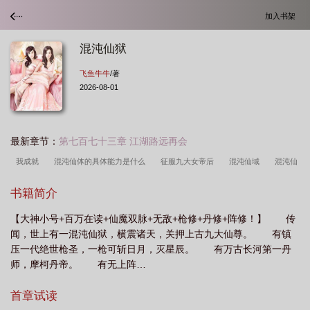
加入书架
混沌仙狱
飞鱼牛牛
/著
2026-08-01
最新章节：
第七百七十三章 江湖路远再会
我成就
混沌仙体的具体能力是什么
征服九大女帝后
混沌仙域
混沌仙
灵
混沌仙狱石开结局是什么
混沌仙狱石开后续章节
混沌神狱
混沌仙狱
书籍简介
石开笔趣阁
混沌仙狱全本免费阅读
混沌仙皇
混沌仙狱最新更新完整
【大神小号+百万在读+仙魔双脉+无敌+枪修+丹修+阵修！】 传
版
混沌仙人新作
混沌炼狱
混沌仙狱之主
混沌仙体玄幻
混沌仙狱石
闻，世上有一混沌仙狱，横震诸天，关押上古九大仙尊。 有镇
开全本免费阅读最新章节
混沌仙狱大结局是什么
混沌仙狱阅读
混沌仙
压一代绝世枪圣，一枪可斩日月，灭星辰。 有万古长河第一丹
葫
混沌仙宫
混沌仙狱在哪个网站看
混沌仙府
混沌仙狱石开
师，摩柯丹帝。 有无上阵…
首章试读