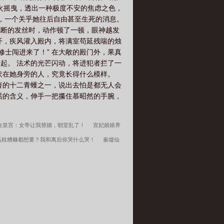
火摇曳，透出一种极度不安的焦虑之色，
息，一个关乎她往后自由甚至生死的消息。
截断的发丝时，动作顿了一顿，眼神越发
撞开，疾风灌入殿内，将满室苟延残喘的烛
修士闯进来了！” 在大敞的殿门外，果真
起。 法术的光芒闪动，将进犯者拦了一
伏在她身旁的人，究竟长得什么模样。
著的十二青蠖之一，说出去怕是都无人会
此话的含义，伸手一把攥住慕昭然的手腕，
在皇宫：女帝让我替婚，朝堂乱了！
宣妃娘娘养
高枝糟糠都想要？我和离后你哭什么哭！
秦墟仙
吃太平公主
列车求生，夺取玩家身份
伪像报
零，开局全村被屠
镇龙棺，阎王命
重生七零：