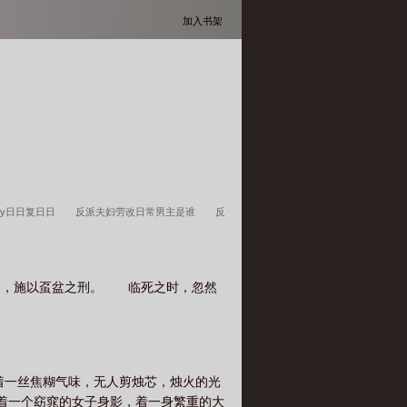
加入书架
by日日复日日
反派夫妇劳改日常男主是谁
反
复日日
反派夫妇劳改日常TXT
反派夫妇劳改日
常by日日复日日免费阅读
反派夫妇劳改日常格格
中，施以虿盆之刑。 临死之时，忽然
改日常 免费阅读
反派夫妇劳改日常最新章
漫着一丝焦糊气味，无人剪烛芯，烛火的光
坐着一个窈窕的女子身影，着一身繁重的大