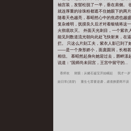
袖宫装，发髻松脱了一半，垂在肩侧。 
就连厚重的珍珠粉都遮不住她眼下的两片
随着天色越亮，慕昭然心中的焦虑也越
复杂难明，抚摸良久后才对着银镜将这一
火彻底吹灭。 外面天光刺目，一个紫衣
能见到数道流光朝向此处飞快射来，在逼
拦。 只这么片刻工夫，紫衣人影已到了
——是一个身形娇小，面庞圆润，长相甚
相信。 慕昭然起身向她迎过去，唇畔漾
说道：“国师尚未回宫，王宫中留守的...
香烬欢
财眼：从赌石鉴宝开始崛起
我才一岁
娃日常(清穿)
重生七零要逆袭，虐渣撩爱两不误
途：大秦帝师
米花刁民团
加钱哥的港综之旅
告
清妖
天命：从大业十二年开始
年代：我
资本家小姐一心想离婚
赶海：开局一把沙铲承包