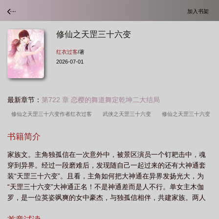
加入书架
修仙之天罡三十六变
红衣过客
/著
2026-07-01
最新章节：
第722 章 恋樱的舞道舞定乾坤二大结局
修仙之天罡三十六变作者红衣过客
武侠之天罡三十六变
修仙之天罡三十六变
百度百科
天罡三十六变化之法
修炼天罡三十六变的
道家天罡三十六
书籍简介
变
都市 天罡三十六变
主角修炼天罡三十六法的
修仙之天罡三十六变笔趣
家族文。主角独孤信在一次意外中，被景区演员一个钉耙击中，魂
阁
修仙之天罡三十六变TxT
如何修炼天罡三十六变
天罡三十六法笔趣
穿到异界。经过一段磨难后，发现随自己一起过来的还有大神通套
阁
36天罡法术修炼方法
修仙之天罡三十六变TXT
天罡36变的
主角修
装“天罡三十六变”。且看，主角如何把大神通在异界发扬光大，为
炼天罡三十六变的
重生之天罡三十六变
“天罡三十六变”大神通正名！不是神通差而是人不行。单女主木伽
罗，是一位英姿飒爽的女中豪杰，与独孤信相伴，共建家族。两人
感情专一，一起攀登异界...