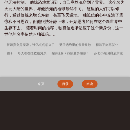
他无法控制。 他惊恐地意识到，自己竟然魂穿到了异界。 这个名为
天元大陆的世界，与他所知的地球截然不同。 这里的人们可以修
行，通过修炼来增长寿命，甚至飞天遁地。 独孤信的心中充满了震
惊和不可思议，但他很快冷静下来，开始思考如何在这个新世界中
生存下去。 随着时间的推移，独孤信逐渐适应了这个新身份，这一
世他的名字依然叫独孤信。...
替嫁弃女是魔帝，强亿点点怎么了
男团选秀里的祭天皇族
糊咖下岗再就业
傻子
每天都在拯救银河系
百病缠身？我病越多越强！
苏七小姐回府后京城
多了个神算子
顶流非要和我炒cp
结巴的泼辣小夫郎
万年糊咖的我种田翻红
了
当徒弟对我木有爱情
上交系统后我爆红了
重生2012，开局5个亿
大嗓门
的怂包小夫郎
人设不能崩[无限]
重回69：带着妻女渔猎荒野
修仙：我有一枚桃
首 页
目录
阅读
花道果
丹道尽头我为皇
人在斗罗，最强辅助
我反派魔尊，开局被清冷师尊强
吻
我以力服仙
谍战：我当恶霸能爆奖励！
孟瑜傅青绍地久婚长百度云
神兽
缔造师
守空房，邻家糙汉馋上她李春桃周志军全文完整版
长生天阙
山村留守
搜 索
妇女们的荒唐往事
李春桃周志军守空房，邻家糙汉馋上她百度云
李春桃周志军
秦氏仙朝