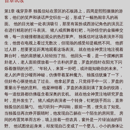
首章试读
第1章 魂穿异界 独孤信站在景区的石板路上，四周是熙熙攘攘的游
客，他们的笑声和谈话声交织在一起，形成了一幅热闹非凡的画
面。 他的目光被一处表演吸引，那里有装扮成西游记角色的演员正
在进行精彩的打斗表演。 猪八戒挥舞着钉耙，与孙悟空的金箍棒交
锋，每一次碰撞都激起观众的热烈掌声。 独孤信对这场表演并不陌
生，他曾在电视上看过无数次，但现场的感受却是截然不同。 他挤
过人群，想要更近距离地观看这场表演。 就在他全神贯注地注视着
舞台时，他的肩膀被人轻轻拍了拍。 他回头一看，是一个摆摊的算
卦老人，老人面前摆放着一个古朴的罗盘，罗盘的指针在阳光下闪
烁着微弱的光芒。 “年轻人，来算一卦吧，或许能知晓你的未来。”
老人的声音沙哑而神秘，仿佛带着某种魔力。 独孤信犹豫了一下，
但好奇心驱使他走了过去。 他拿起罗盘，只觉得手中一沉，罗盘的
重量出乎他的意料。 他凝神细看，罗盘的表面刻满了复杂的纹路，
每一道纹路都仿佛蕴含着深奥的玄机。 就在他全神贯注地研究罗盘
时，意外发生了。 猪八戒的表演者一个转身，钉耙脱手而出，直奔
独孤信的后脑勺。 他只听到一声闷响，眼前一黑，便失去了知觉。
当独孤信再次睁开眼睛时，他发现自己躺在一个陌生的房间里。 房
间的布置简单而古朴，墙上挂着一些农具，窗外是一片绿油油的田
野。 他试图坐起身来，却发现自己变成了一个婴儿，小小的身体让