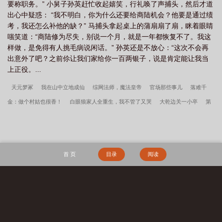
要称职务。” 小舅子孙英赶忙收起嬉笑，行礼唤了声捕头，然后才道
出心中疑惑： “我不明白，你为什么还要给商陆机会？他要是通过绩
考，我还怎么补他的缺？” 马捕头拿起桌上的蒲扇扇了扇，眯着眼睛
嗤笑道：“商陆修为尽失，别说一个月，就是一年都恢复不了。我这
样做，是免得有人挑毛病说闲话。” 孙英还是不放心：“这次不会再
出意外了吧？之前伱让我们家给你一百两银子，说是肯定能让我当
上正役。...
天元梦冢
我在山中立地成仙
综网法师，魔法皇帝
官场那些事儿
落难千
金：做个村姑也很香！
白眼狼家人全重生，我不管了又哭
大乾边关一小卒
第
一禁术师
王妃娇又狠，冷血战神跪地求垂怜
和校草热恋后，竹马跪地求原谅
七零易孕娇娇女，馋哭绝嗣京少
你找男闺蜜，我打造商业帝国你哭啥？
反着弹
幕套路走，天命之女杀疯了
装什么清心寡欲？弹幕说你想强制我
疯批暴君读我
首 页
目录
阅读
心，宠上凤位他超爱
黄泉逆行
权贵大佬的重生黑玫瑰，飒疯了！
将门：爷爷
莫慌，老子真无敌了！
高武：从E级异能杀穿兽潮
又宠又撩，分手后冷厉大佬扛
不住！
我以力服仙
谍战：我当恶霸能爆奖励！
孟瑜傅青绍地久婚长百度云
搜 索
神兽缔造师
守空房，邻家糙汉馋上她李春桃周志军全文完整版
长生天阙
山
村留守妇女们的荒唐往事
李春桃周志军守空房，邻家糙汉馋上她百度云
李春桃周