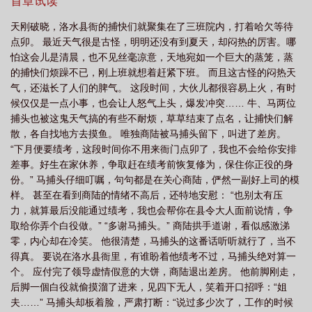
首章试读
天刚破晓，洛水县衙的捕快们就聚集在了三班院内，打着哈欠等待
点卯。 最近天气很是古怪，明明还没有到夏天，却闷热的厉害。哪
怕这会儿是清晨，也不见丝毫凉意，天地宛如一个巨大的蒸笼，蒸
的捕快们烦躁不已，刚上班就想着赶紧下班。 而且这古怪的闷热天
气，还滋长了人们的脾气。 这段时间，大伙儿都很容易上火，有时
候仅仅是一点小事，也会让人怒气上头，爆发冲突…… 牛、马两位
捕头也被这鬼天气搞的有些不耐烦，草草结束了点名，让捕快们解
散，各自找地方去摸鱼。 唯独商陆被马捕头留下，叫进了差房。
“下月便要绩考，这段时间你不用来衙门点卯了，我也不会给你安排
差事。好生在家休养，争取赶在绩考前恢复修为，保住你正役的身
份。” 马捕头仔细叮嘱，句句都是在关心商陆，俨然一副好上司的模
样。 甚至在看到商陆的情绪不高后，还特地安慰： “也别太有压
力，就算最后没能通过绩考，我也会帮你在县令大人面前说情，争
取给你弄个白役做。” “多谢马捕头。” 商陆拱手道谢，看似感激涕
零，内心却在冷笑。 他很清楚，马捕头的这番话听听就行了，当不
得真。 要说在洛水县衙里，有谁盼着他绩考不过，马捕头绝对算一
个。 应付完了领导虚情假意的大饼，商陆退出差房。 他前脚刚走，
后脚一個白役就偷摸溜了进来，见四下无人，笑着开口招呼：“姐
夫……” 马捕头却板着脸，严肃打断：“说过多少次了，工作的时候