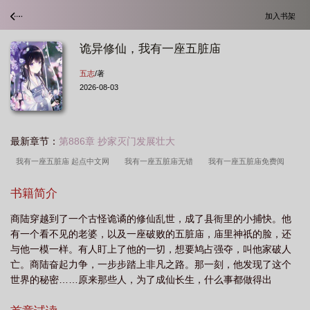
加入书架
诡异修仙，我有一座五脏庙
五志
/著
2026-08-03
最新章节：
第886章 抄家灭门发展壮大
我有一座五脏庙 起点中文网
我有一座五脏庙无错
我有一座五脏庙免费阅
读
我有一座五脏庙 作者五志
诡异修仙我有一座五脏庙txt
我有一座五脏庙/
书籍简介
五志
我有一座五脏庙起点
诡异修仙我有一座藏书阁
我有一座五脏庙/五志
商陆穿越到了一个古怪诡谲的修仙乱世，成了县衙里的小捕快。他
273
我有一座五脏庙笔趣阁
我有一座五脏庙商陆
诡异修仙我有一座五脏庙
有一个看不见的老婆，以及一座破败的五脏庙，庙里神祇的脸，还
免费阅读
我有一座五脏庙txt
我有一座五脏庙 作者五志最新
诡异修仙我有
与他一模一样。有人盯上了他的一切，想要鸠占强夺，叫他家破人
一座五脏庙百科
我有一座五脏庙免费
我有一座五脏庙篱笆好文学
我有一座
亡。商陆奋起力争，一步步踏上非凡之路。那一刻，他发现了这个
世界的秘密……原来那些人，为了成仙长生，什么事都做得出
五脏庙 最新章节 无弹窗
我有一座诡异屋
诡异修仙我有一座五脏庙TXT
我
来……
有一座五脏庙 五志
诡异修仙我有一座五脏庙笔趣阁