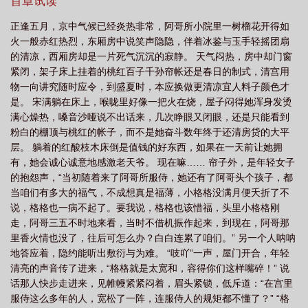
领导，拿不下的项目。宋格格崛起计划启动!立人设、争宠两手抓，
首章试读
读
清穿之福妾多子txt
清穿之多子福晋
清穿之福妾多子宋满
清穿之福
茶言茶语是一定要的，再来个心灵马杀鸡，把没见过世面的小年轻
正逢五月，京中气候已经炎热非常，阿哥所小院里一树榴花开得如
牢牢把握。宠爱是有了，又要如何在内宅中稳立于安稳不败之地
妾多子景福来
清穿之福妾多子TXT
清穿之福娃
清穿之福妾多子宋
清穿
火一般赤红热烈，东厢房中说笑声隐隐，伴着冰鉴与玉手轻摇团扇
呢？叮咚，针对四阿哥心理特别定制善良老实人设已上线！就是她
之妾室
清穿之福妾多子百度
的清凉，西厢房却是一片死气沉沉的寂静。 天气闷热，房中却门窗
好像演得太好一点，不知不觉间，她的老实人人设就深入人心。四
紧闭，架子床上挂着的桃红百子千孙帘帐还是春日的制式，清宫用
爷表示：唯有琅因，叫我放心不下，她善良和顺，甚容易被人欺
物一向讲究随时应令，到盛夏时，本应换做更清凉宜人料子颜色才
负，幸而我不在时，还有几个孩子能周全照顾他们额娘。四福晋表
是。 宋满躺在床上，喉咙里好像一把火在烧，屋子闷得她浑身发烫
示：宋氏是个老实人，我信她。原竞争对手李氏吐出一口瓜子皮：
满心燥热，嗓音沙哑说不出话来，几次睁眼又闭眼，还是只能看到
什么？你说宋琅因害你？你不如去把脑子里的水洗一洗，她这辈
粉白的棚顶与桃红的帐子，而不是她奋斗数年终于还清房贷的大平
子，唯一的对手只能有我！不知不觉间，成为后院白月光了呢～
层。 躺着的红酸枝木床倒是值钱的好东西，如果在一天前让她拥
有，她会诚心诚意地感激老天爷。 现在嘛…… 帘子外，是年轻女子
的抱怨声，“当初随着来了阿哥所服侍，她还有了阿哥头个孩子，都
当咱们有多大的福气，不成想真是福薄，小格格没满月便夭折了不
说，格格也一病不起了。要我说，格格也该惜福，头里小格格刚
走，阿哥三五不时地来看，当时不借机振作起来，到现在，阿哥那
里香火情也没了，往后可怎么办？白白连累了咱们。” 另一个人呐呐
地答应着，隐约能听出敷衍与为难。 “吱吖”一声，屋门开合，年轻
清亮的声音传了进来，“格格就是太宽和，容得你们这样嘴碎！” 说
话那人快步走进来，见帷幔紧紧闷着，眉头紧锁，低斥道：“在宫里
服侍这么多年的人，宽松了一阵，连服侍人的规矩都不懂了？” “格