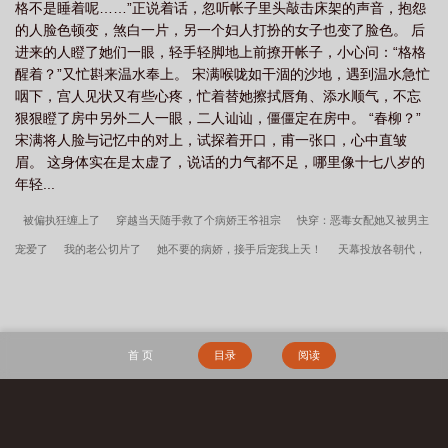
格不是睡着呢……”正说着话，忽听帐子里头敲击床架的声音，抱怨
的人脸色顿变，煞白一片，另一个妇人打扮的女子也变了脸色。 后
进来的人瞪了她们一眼，轻手轻脚地上前撩开帐子，小心问：“格格
醒着？”又忙斟来温水奉上。 宋满喉咙如干涸的沙地，遇到温水急忙
咽下，宫人见状又有些心疼，忙着替她擦拭唇角、添水顺气，不忘
狠狠瞪了房中另外二人一眼，二人讪讪，僵僵定在房中。 “春柳？”
宋满将人脸与记忆中的对上，试探着开口，甫一张口，心中直皱
眉。 这身体实在是太虚了，说话的力气都不足，哪里像十七八岁的
年轻...
被偏执狂缠上了
穿越当天随手救了个病娇王爷祖宗
快穿：恶毒女配她又被男主
宠爱了
我的老公切片了
她不要的病娇，接手后宠我上天！
天幕投放各朝代，
祖宗两眼全是歪
捡个叔叔当爸爸
快穿：恶毒白月光又被强取豪夺了
快穿：满
级逆女今天也在孝顺长辈
开局，我成了寒门秀才的恶毒肥妻
恋综：恰逢其时
视频万通：开局野史创飞所有人
和离后深山打造世外桃源
你确定换婚？那可是
首 页
目录
阅读
将来九千岁！
深情男主都爱恶毒女配
女学霸和她的飞行员老公
病娇男主搞强
制？她嫌弃，让我来
全科女医生穿越平行时空
心声泄露后，镇国公府热闹极了
天降一只小龙崽，整个王朝宠疯了
我在美漫做惊奇蜘蛛侠
秦氏仙朝
姜骄番