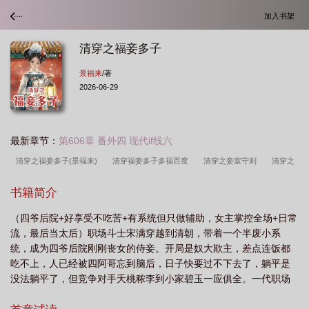
加入书架
清穿之福妾多子
景福来
/著
2026-06-29
最新章节：
第606章 番外四 现代if线六
清穿之福妾多子(景福来)
清穿福妾多子多福百度
清穿之妾室守则
清穿之
妾本
清穿之福后
清穿之福妾多子完结
清穿之福妾多子免费阅读
清穿之
书籍简介
福妾多子txt免费阅读全文
清穿之福妾多子 txt
清穿之福妾多子在哪个app
（四爷后院+好享受不吃苦+有系统但只做辅助，女主掌控全场+日常
看
清穿之福妾多子晋江
清穿之福孕娇宠最新章节
清穿之福妾多子作者景福
流，最后当太后）职场斗士宋满穿越到清朝，带着一个半废小系
来
清穿之妾室守则免费
清穿福妾多子讲的什么
简介清穿之福孕娇宠首
统，成为四爷后院刚刚丧女的侍妾。开局是奴大欺主，差点连饭都
页
清穿之福孕娇宠完结
清穿之福孕娇宠 作者瓜言巧语
清穿之福妃
清
吃不上，人已经被四阿哥忘到脑后，日子快要过不下去了，躺平是
没法躺平了，但竞争对手夭桃秾李到小家碧玉一应俱全。一代职场
穿之多子小妾
清穿之福妾多子txt百度
清穿福妾多子TXT
清穿之福妾多子多
卷王宋满：让我康康，这是什么情况。她这辈子，就没有弄不服的
福最新章节更新列表
清穿之福全的额娘
清穿之福妾多子景福来全文免费阅