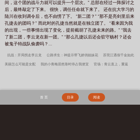
间，这个团的战斗力就可以提升一个层次。” 总部在经过一阵探讨之
后，最终敲定了下来。 很快，调任任命就下来了。 还在抗大学习的
陆川在收到调令后，也不由愣了下。 “新二团？” “那不是亮剑里后来
孔捷去的团吗？” 而此时的孔捷当然就是在独立团了。 “看来因为我
的出现，一些事情出现了变化，提前截胡了孔捷未来的路。” “我去
了新二团，李云龙在新一团。” “那么孔捷以后还会驻守杨村？还会
被鬼子特战队偷袭吗？...
抗战：开局拐走李云龙
公路求生：神提示带飞娇俏姐妹花
苏莞江遇假千金如此
美丽怎么可能是女配
我的小青梅居然靠时停占我便宜
官场：青云直上，重返
1998
苏莞江遇假千金娇软撩人拒当冤种女配
抗战之最强单兵杀敌系统
抗战：
过草地后，老李跟着我崛起
抗战：新晋毒士，老总劝我冷静
诡异求生：从行贿海
绵宝宝开始！
全民刷怪，万物加词条的我无敌了
王者：我边路武神，灵儿黏着同
首 页
目录
阅读
居
乔江心顾云洲重生后我嫁军官享蜜宠笔趣阁
抗战：从亮剑开始的批发帝国
重生之特种兵：兄弟你别乱来
苏莞江遇假千金娇软撩人拒当冤种女配笔趣阁
共
享淞沪会战，全国玩家至死方休
雪豹：这清风寨里怎么全是人才？
雪豹开局救萧
搜 索
雅，打老李番号抗日
苏莞江遇假千金如此美丽怎么可能是女配笔趣阁
我以力服
仙
谍战：我当恶霸能爆奖励！
孟瑜傅青绍地久婚长百度云
神兽缔造师
守空