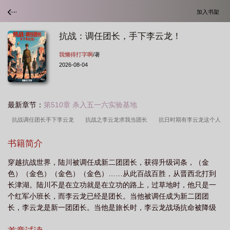
加入书架
抗战：调任团长，手下李云龙！
我懒得打字啊
/著
2026-08-04
最新章节：
第510章 杀入五一六实验基地
抗战调任团长手下李云龙
抗战之李云龙求我当团长
抗日时期有李云龙这个人
吗
抗战从李云龙的警卫员
抗战之我的团长李云龙爱
手下李云龙是谁
抗
书籍简介
日战神李云龙
抗战震惊李云龙
抗战调任团长手下李云龙笔趣阁
抗战调任团
穿越抗战世界，陆川被调任成新二团团长，获得升级词条，（金
长
抗战我的团长叫李云龙
手下李云龙!
抗战我李云龙
手下李云龙!作者
色）（金色）（金色）（金色）……从此百战百胜，从晋西北打到
我懒得打字啊
抗日悍将李云龙
抗战时期有没有李云龙这个人
抗战军神李云
长津湖。陆川不是在立功就是在立功的路上，过草地时，他只是一
龙
抗战霸主李云龙
抗日战争时期的李云龙
手下李云龙
抗战时期李云
个红军小班长，而李云龙已经是团长。当他被调任成为新二团团
长，李云龙是新一团团长。当他是旅长时，李云龙战场抗命被降级
龙
抗战调任团长手下李云龙是哪一集
抗战之我的团长李云龙
抗战有李云龙
成了他手底下的营长。当他是纵队...
吗