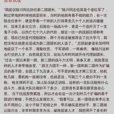
首章试读
“我提议陆川同志担任新二团团长。” “陆川同志也算是个老红军了，
刚过草地的时候他就是班长，当时的他就有着不错的能力，在一次
阻击任务中，硬是带着一个班的人打得果党几十个人的追兵嗷嗷
叫。后来又多次立功，后面在一场战斗中，更是一个连歼灭了一支
鬼子小队，以伤亡七十六人的代价，接近一比一的战损比堪称奇
迹。现在已经是代理副团长，两个月前还被推荐去了抗大学习，我
想没有比他更合适成为新二团团长的人选了。” 总部副参谋长笑呵呵
地提议了一个名字，满脸欣赏。 千军易得，一将难求。 像陆川这样
会打仗的人才，自然就是宝贝，短短几年时间就升任代理副团长。
“过去一直以来新一团、新二团的战斗力太弱，装备又差，就急需这
样的人才来带领改变。” 跟主力团不一样，新一团和新二团作为扩编
后的基干团，全团上下九百多人，可手里的枪支才两三百支，轻机
枪几挺，重机枪一挺都没有，也就是说，可能三个人都分不到一支
枪。 枪支弹药不足，加上队伍缺乏训练，这样的一支队伍能有什么
战斗力，跟县大队比都好不了多少。 总部首长是看在眼里急在心
里。 当下抗战形势紧急，所以才会在这一次计划对几个扩编的基干
团进行整顿，不然怎么发展壮大。 “我看可以，新一团现在有李云龙
在不用担心，这小子除了犯错之外，带兵确实是把好手。新二团就
让陆川去，非常时期非常办法，破格提拔人才，我想用不了多长时