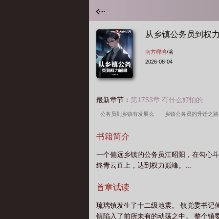
从乡镇公务员到权
南方椰湾
/著
2026-08-04
最新章节：
第1753章 有什么好怕的
公务员到乡镇有发展么
乡镇公务员的升迁之
峰完结篇
乡镇公务员升职有多难
从乡镇干
书籍简介
到权力巅峰在线全本阅
从乡镇公务员到权力巅
一个偏远乡镇的公务员江昭阳，在勾心
员到权力巅峰赵逸
乡镇公务员晋升之路
从
终青云直上，达到权力巅峰。...
务员到权力巅峰的
乡镇公务员升职空间
从
巅峰南方椰湾
从乡镇公务员到权力巅峰哪里有
首章试读
公务员怎么升职
从乡镇公务员到权力巅峰TXT
琉璃镇发生了十二级地震。 镇党委书记傅
海
从乡镇到高官的官场
从乡镇公务员到权
镇陷入了前所未有的动荡之中。 整个镇