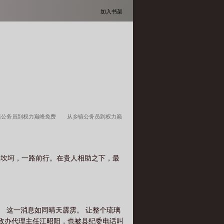
加入书架
镇公务员到权力巅峰免费
从乡镇公务员到权力巅
峰陆锋
一个乡镇公务员升官的
从乡镇公务员
从乡镇公务员到权力巅峰 南方椰湾
从乡镇公务
路坎坷，一路前行。在贵人相助之下，最
员到省委书记言情
乡镇公务员逆袭
从乡镇公
场从乡镇公务员到权力巅峰
从乡镇公务员到权力
职容易吗
从乡镇公务员到权力巅峰秦峰
乡镇
权力巅峰免费阅读
从乡镇公务员到权力巅峰林
。 这一消息如同晴天霹雳。 让整个琉璃
有378集吗
乡镇公务员怎么升官
一个乡镇
党政办代理主任江昭阳，也被县纪委电话叫