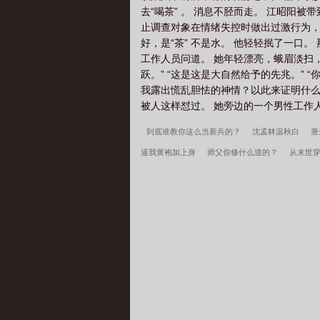
去“喝茶” 。 消息不胫而走。 江昭阳
公务员的升迁之路
从乡镇公务员到权力巅峰免
止调查对象在情绪失控时做出过激行为，
好，是“茶” 不是水。 他轻轻抿了一口
工作人员问道。 她年轻漂亮，蛾眉淡扫，
跃。” “这是这是大自然给予的先兆。”
我露出慌乱胆怯的神情？以此来证明什么？
被人这样怼过。 她旁边的一个男性工作人
到底谁教你这么当新兵的？
沈孟林温秋白
唐
逼我黄袍加上身
师父你修什么道的？
从末世
顾三江顾星耀
下山后，被绝美大小姐倒追
重
育良的学生，必须进步
都市古仙医2：大医镇世
瑞瘾少女百度云