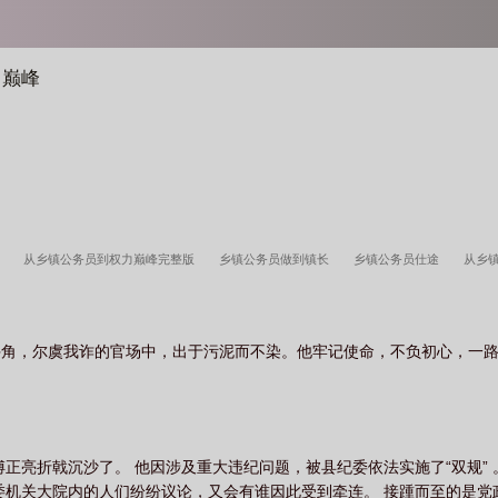
力巅峰
路
从乡镇公务员到权力巅峰完整版
乡镇公务员做到镇长
乡镇公务员仕途
从乡
部到省部级干部笔趣阁
从乡镇公务员到权力巅峰在线阅读全文
从乡镇公务员到权力巅
峰李霖动漫
从乡镇公务员到权力巅峰江昭阳向婧
从乡镇公务员到权力巅峰免费听书
斗角，尔虞我诈的官场中，出于污泥而不染。他牢记使命，不负初心，一
乡镇公务员到权力巅峰全文免费阅读
从乡镇公务员到权力巅峰(南方椰湾)
从乡镇公务
乡镇公务员到权力巅峰王鸿涛
从乡镇公务员到副厅
从乡镇公务员权力巅峰赵逸
官
续文
江昭阳魏榕从乡镇公务员到权力巅峰
公务员如何从乡镇到市直
乡镇公务员升
从乡镇公务员到权力巅峰免费阅读一
乡镇公务员能升到什么级别
从乡镇公务员到
正亮折戟沉沙了。 他因涉及重大违纪问题，被县纪委依法实施了“双规” 
力巅峰最新章
从小镇公务员到一省之长全文阅读
从乡镇公务员到权力巅峰完整版连载刚
委机关大院内的人们纷纷议论，又会有谁因此受到牵连。 接踵而至的是