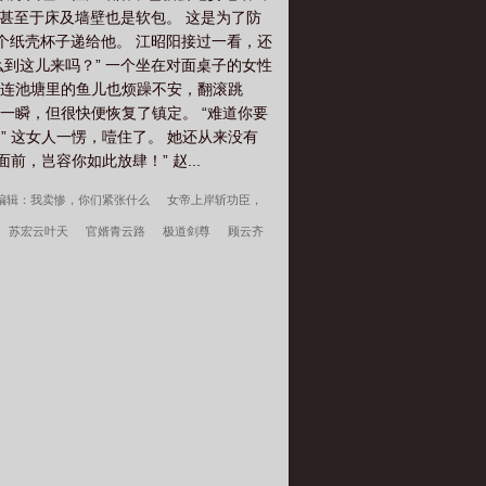
，甚至于床及墙壁也是软包。 这是为了防
个纸壳杯子递给他。 江昭阳接过一看，还
么到这儿来吗？” 一个坐在对面桌子的女性
甚至连池塘里的鱼儿也烦躁不安，翻滚跳
了一瞬，但很快便恢复了镇定。 “难道你要
” 这女人一愣，噎住了。 她还从来没有
，岂容你如此放肆！” 赵...
编辑：我卖惨，你们紧张什么
女帝上岸斩功臣，
苏宏云叶天
官婿青云路
极道剑尊
顾云齐
大荒经
傲骨不寒宋柔荆风全文完整版
我高
遍地是奇葩沈千凌秦少宇全文完整版
李小萌周文