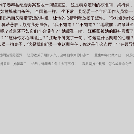
被带到了春奉县纪委办案基地一间留置室。 这是特别定制的标准间，桌椅凳
费阅读全文
从乡镇公务员到权力巅峰江昭阳
如撞墙或自杀等。 全国都一样。 坐下后，县纪委一个年轻工作人员将一
。 那熟悉而又略带苦涩的味道，让他的心情稍稍放松了些许。 “你知道为什
鼻若悬胆，颇有几分威仪。 “我不知道！” “不知道？” “地震前，猫鼠
 “你呢？难道还不如它们？会没有？” 她瞳孔一缩。 江昭阳被她的眼神震慑
” “这样你才心满意足？” 江昭阳补充了一句，“你这是什么阴暗的心理？
员一拍桌子，“这是我们纪委一室赵珊主任，你这是什么态度！” “在领导面前
远周清雅陈景深
让你收弟子增加人气，全峰仙帝为你打杂？
重生80年代做产业
背景
穿越兽世，她躺赢了
约战，选我当主角？大可不必！
我只是抢个机缘，怎么成天命之子
生印度当警察
妖邪请自重！本官只想摸鱼
吴江离韩依兮
逐出家门后，我成了魔道巨擎
宋柔荆风傲骨不寒百度云
超神学院之大天渣
宋柔荆风小说笔趣阁
边军悍卒
江湖