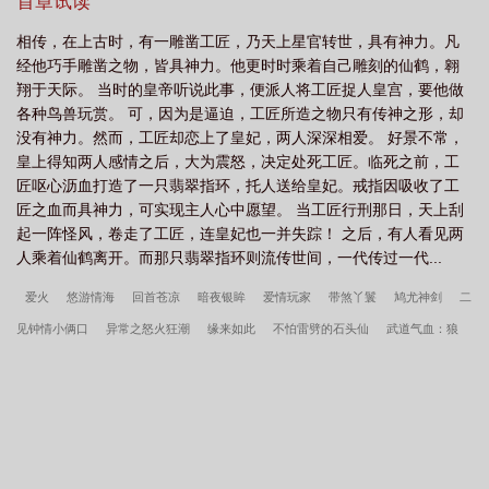
懂这男人，何必放着正牌娘子不理不睬，偏偏追着她这个假娘子上
首章试读
天下海，立誓一定要逮回她？别闹了，大不了珠宝银两还他就是了
相传，在上古时，有一雕凿工匠，乃天上星官转世，具有神力。凡
嘛！只是这男人索赔价码未免太过分，短短几天婚姻生活加“相公”头
经他巧手雕凿之物，皆具神力。他更时时乘着自己雕刻的仙鹤，翱
衔，竟要价－－她的人和心，外加一生一世长相伴？！
翔于天际。 当时的皇帝听说此事，便派人将工匠捉人皇宫，要他做
各种鸟兽玩赏。 可，因为是逼迫，工匠所造之物只有传神之形，却
没有神力。然而，工匠却恋上了皇妃，两人深深相爱。 好景不常，
皇上得知两人感情之后，大为震怒，决定处死工匠。临死之前，工
匠呕心沥血打造了一只翡翠指环，托人送给皇妃。戒指因吸收了工
匠之血而具神力，可实现主人心中愿望。 当工匠行刑那日，天上刮
起一阵怪风，卷走了工匠，连皇妃也一并失踪！ 之后，有人看见两
人乘着仙鹤离开。而那只翡翠指环则流传世间，一代传过一代...
爱火
悠游情海
回首苍凉
暗夜银眸
爱情玩家
带煞丫鬟
鸠尤神剑
二
见钟情小俩口
异常之怒火狂潮
缘来如此
不怕雷劈的石头仙
武道气血：狼
性
闇夜银眸
胆小娘子
小姐怪怪的？！
赖定你
重生愿在种花家
情花
追凄巧计
佳人有情
我在美漫做惊奇蜘蛛侠
秦氏仙朝
姜骄番外
我，叶辰
原来是顶尖高手
深情失控他服软低哄别离婚许言周京延结局
开局停职？我转投市
纪委调查组
许言周京延死遁的第二年周总疯了全文
小富即安？不，本公子意在天
下
重生我的新手礼包居然是
维校的三好学生