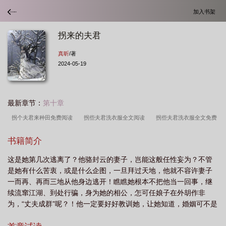
加入书架
拐来的夫君
真昕
/著
2024-05-19
最新章节：
第十章
拐个夫君来种田免费阅读
拐些夫君洗衣服全文阅读
拐些夫君洗衣服全文免费
阅读
拐些夫君洗衣服全本免费
拐来的夫君骆锋云结局
拐些夫君洗衣服网
书籍简介
txt
杨柊叶是我用三十个馄饨拐来的夫君
拐了未来夫君做外室
这是她第几次逃离了？他骆封云的妻子，岂能这般任性妄为？不管
是她有什么苦衷，或是什么企图，一旦拜过天地，他就不容许妻子
一而再、再而三地从他身边逃开！瞧瞧她根本不把他当一回事，继
续流窜江湖、到处行骗，身为她的相公，怎可任娘子在外胡作非
为，“丈夫成群”呢？！他一定要好好教训她，让她知道，婚姻可不是
闹着玩的－－不过是骗几个钱罢了，有必要这样认真吗？紫罂搞不