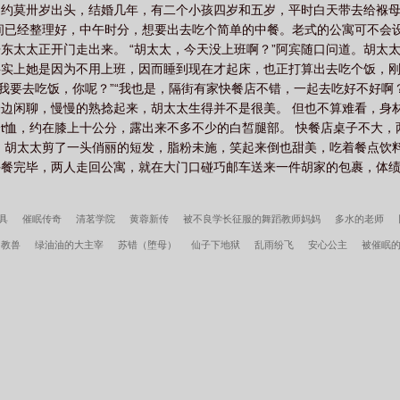
，约莫卅岁出头，结婚几年，有二个小孩四岁和五岁，平时白天带去给褓
间已经整理好，中午时分，想要出去吃个简单的中餐。老式的公寓可不会
东太太正开门走出来。 “胡太太，今天没上班啊？”阿宾随口问道。胡太
实上她是因为不用上班，因而睡到现在才起床，也正打算出去吃个饭，刚
我要去吃饭，你呢？”“我也是，隔街有家快餐店不错，一起去吃好不好啊？
边闲聊，慢慢的熟捻起来，胡太太生得并不是很美。 但也不算难看，身
t恤，约在膝上十公分，露出来不多不少的白皙腿部。 快餐店桌子不大，
 胡太太剪了一头俏丽的短发，脂粉未施，笑起来倒也甜美，吃着餐点饮
 午餐完毕，两人走回公寓，就在大门口碰巧邮车送来一件胡家的包裹，体
具
催眠传奇
清茗学院
黄蓉新传
被不良学长征服的舞蹈教师妈妈
多水的老师
当教兽
绿油油的大主宰
苏错（堕母）
仙子下地狱
乱雨纷飞
安心公主
被催眠
镇世
宋柔荆风傲骨不寒百度云
超神学院之大天渣
宋柔荆风小说笔趣阁
边军悍卒