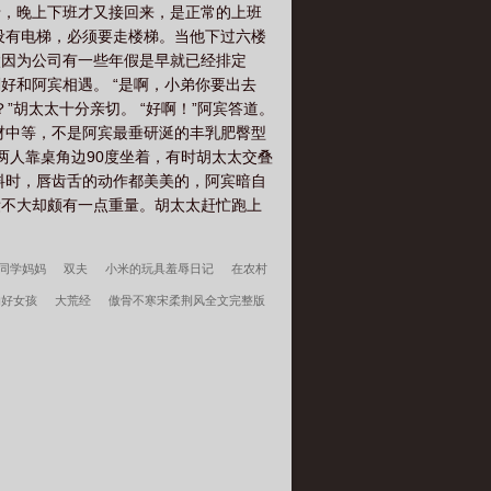
母，晚上下班才又接回来，是正常的上班
设有电梯，必须要走楼梯。当他下过六楼
太因为公司有一些年假是早就已经排定
好和阿宾相遇。 “是啊，小弟你要出去
”胡太太十分亲切。 “好啊！”阿宾答道。
材中等，不是阿宾最垂研涎的丰乳肥臀型
两人靠桌角边90度坐着，有时胡太太交叠
料时，唇齿舌的动作都美美的，阿宾暗自
绩不大却颇有一点重量。胡太太赶忙跑上
同学妈妈
双夫
小米的玩具羞辱日记
在农村
的好女孩
大荒经
傲骨不寒宋柔荆风全文完整版
江湖遍地是奇葩沈千凌秦少宇全文完整版
李小