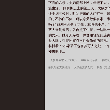
下面的六楼，夫妇俩都上班，年纪不大
族生活。 阿宾搬进去的第三天，大致房
还不到五楼时，听到房东的大门打开，房
的，不休白不休，所以今天放假在家。事
吗？”她见阿宾是个学生，就叫他小弟。“
两人来到餐店，各自点了午餐，一边吃一
的女人。她今天穿着一件舒服轻松的连身
起大腿，引得阿宾忍不住会偷偷的窥视。
私忖着：“小家碧玉也有其可人之处。”
楼去取印...
女扮男装被太子发现后
神豪舏伦系统
催眠面
插队时的真实经历
大学生交换女友
我在北电
我高育良的学生，必须进步
都市古仙医2：大医
萌周文瑞瘾少女百度云