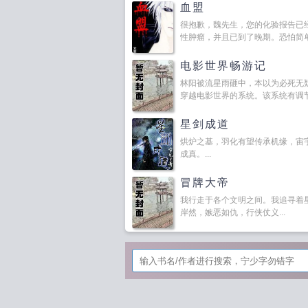
血盟
很抱歉，魏先生，您的化验报告已
性肿瘤，并且已到了晚期。恐怕简单的
电影世界畅游记
林阳被流星雨砸中，本以为必死无
穿越电影世界的系统。该系统有调节时
星剑成道
烘炉之基，羽化有望传承机缘，宙
成真。...
冒牌大帝
我行走于各个文明之间。我追寻着
岸然，嫉恶如仇，行侠仗义...