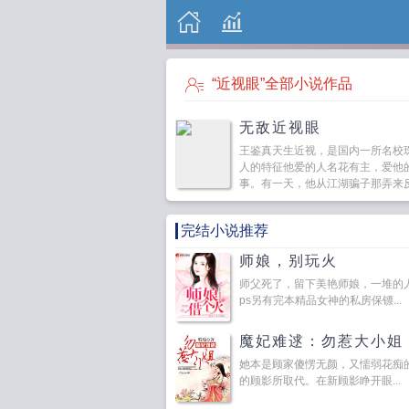
“近视眼”全部小说作品
无敌近视眼
王鉴真天生近视，是国内一所名校
人的特征他爱的人名花有主，爱他
事。有一天，他从江湖骗子那弄来
点变瞎，主角懊悔之余却...
完结小说推荐
师娘，别玩火
师父死了，留下美艳师娘，一堆的
ps另有完本精品女神的私房保镖...
魔妃难逑：勿惹大小姐
她本是顾家傻愣无颜，又懦弱花痴
的顾影所取代。在新顾影睁开眼...