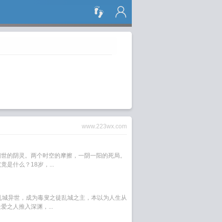
搜 索
www.223wx.com
阳世的阴灵。两个时空的摩擦，一阴一阳的死局。
是什么？18岁，...
乱城异世，成为毒叟之徒乱城之主，本以为人生从
之人推入深渊，...