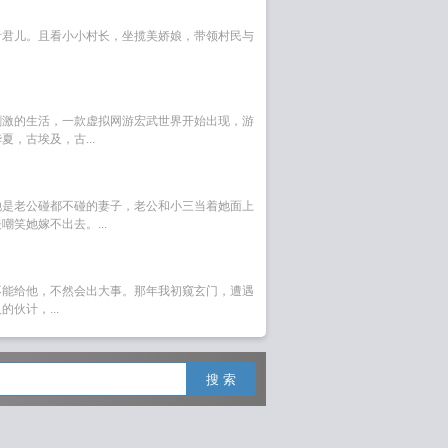
青君儿。且看小小村长，坐揽美娇娘，带领村民与
刺激的生活，一款虚拟网游宏武世界开始出现，游
，古埃及，古...
她是老公碰都不碰的妻子，老公和小三当着她面上
笑她嫁不出去。...
不能给他，不然会出大事。那年我初窥玄门，遭遇
伙计，...
搜 索