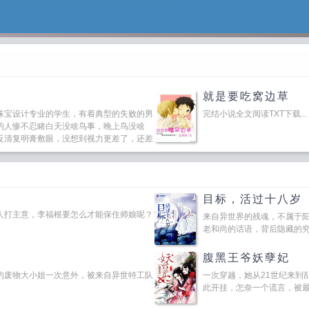
就是要吃窝边草
珠宝设计专业的学生，有着典型的失败的男
完结小说全文阅读TXT下载...
的人惨不忍睹白天没啥鸟事，晚上鸟没啥
反清复明膏敷眼，没想到视力更差了，还差
目标，活过十八岁
人打主意，李福根要怎么才能保住师娘呢？
来自异世界的残魂，不属于
老和尚的话语，背后隐藏的究竟
腹黑王爷妖孽妃
的废物大小姐一次意外，被来自异世特工队
一次穿越，她从21世纪来到
此开挂，怎奈一个谎言，被最爱