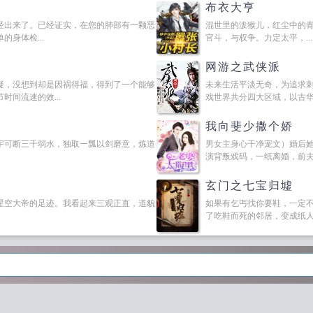
布衣大亨
经出来了。已经证实，在您的肺部有一颗恶
混世里的泼猴儿，红尘中的
身体检...
官斗，与权争。力定太平，...
网游之武侠派
疑，没想到却是因祸得福，得到了一个能够
未来生活平淡无奇，为追求
间流速的效...
戏世界共分四大区域，以古华夏
我向斐少撒个娇
宇可断三千弱水，独取一瓢以剑磨意，炼道
男女主身心干净宠文）婚后
演背叛戏码，一纸离婚，前夫嘲
玄门之七宝归墟
星空大帝的足迹。我看起来三观正直，道貌
如果有乞丐找你要鞋，一定
了吃鞋而死的邻居，变成纸人的