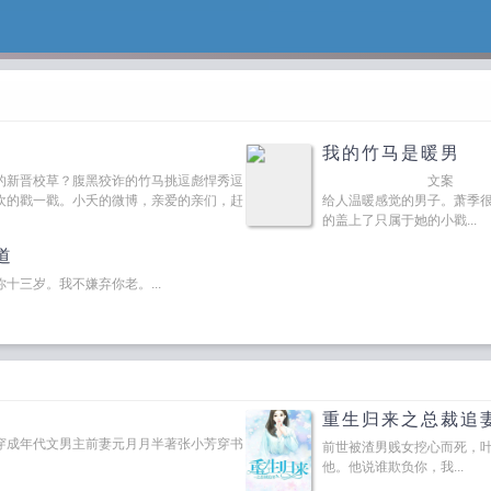
我的竹马是暖男
的新晋校草？腹黑狡诈的竹马挑逗彪悍秀逗
文案 何为暖男
欢的戳一戳。小夭的微博，亲爱的亲们，赶
给人温暖感觉的男子。萧季
的盖上了只属于她的小戳...
道
十三岁。我不嫌弃你老。...
重生归来之总裁追
穿成年代文男主前妻元月月半著张小芳穿书
前世被渣男贱女挖心而死，
他。他说谁欺负你，我...