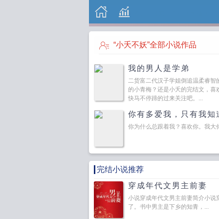
“小夭不妖”全部小说作品
我的男人是学弟
二货富二代汉子学姐倒追温柔睿智
的小青梅？还是小夭的完结文，喜
快马不停蹄的过来关注吧。...
你有多爱我，只有我知
你为什么总跟着我？喜欢你。我大你
完结小说推荐
穿成年代文男主前妻
小说穿成年代文男主前妻简介小说
了。书中男主是下乡的知青，...