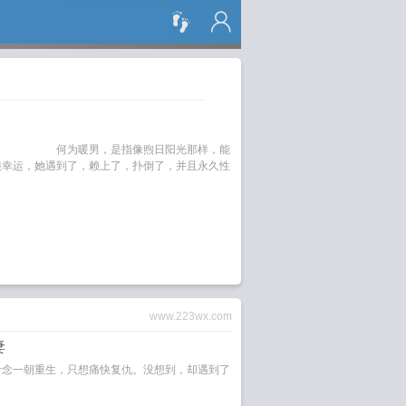
搜 索
，是指像煦日阳光那样，能
很幸运，她遇到了，赖上了，扑倒了，并且永久性
www.223wx.com
妻
叶念一朝重生，只想痛快复仇。没想到，却遇到了