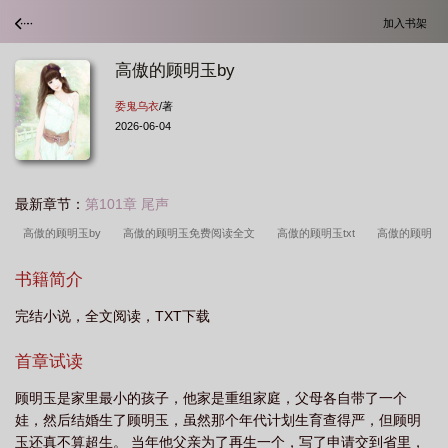
加入书架
高傲的顾明玉by
委鬼乌衣
/著
2026-06-04
最新章节：
第101章 尾声
高傲的顾明玉by
高傲的顾明玉免费阅读全文
高傲的顾明玉txt
高傲的顾明
玉 百度
高傲的顾明玉by讲的什么故事
高傲的顾明玉免费阅读
高傲的顾明
书籍简介
玉 作者委鬼乌衣
高傲的顾明玉微盘
高傲的顾明玉书包网
高傲的顾明玉by
完结小说，全文阅读，TXT下载
委鬼乌衣百度
高傲的顾明玉 委鬼乌衣
高傲的顾明玉by委鬼乌衣
高傲的顾
明玉讲了什么
高傲的顾明玉百度
高傲的顾明玉讲的什么
首章试读
顾明玉是家里最小的孩子，他家是重组家庭，父母各自带了一个
娃，然后结婚生了顾明玉，虽然那个年代计划生育查得严，但顾明
玉还真不算超生。 当年他父亲为了再生一个，写了申请交到省里，