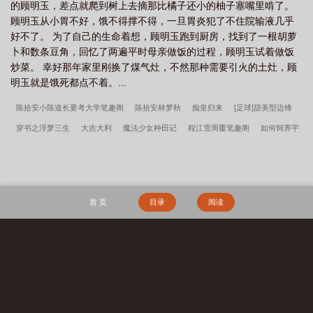
的顾明玉，差点就爬到树上去摘那比橘子还小的柚子塞嘴里啃了。
顾明玉从小胃不好，饿不得撑不得，一旦胃炎犯了不住院输液几乎
好不了。 为了自己的生命着想，顾明玉跑到厨房，找到了一根胡萝
卜和数条豆角，回忆了两遍平时母亲做饭的过程，顾明玉试着做饭
炒菜。 幸好那年家里刚换了煤气灶，不然那种需要引火的土灶，顾
明玉就是饿死都点不着。...
陈拾安小陈道长要考大学笔趣阁
陈拾安林梦秋
痴皇归来
[足球]甜美型边锋
穿书之浮梦三生
大吉大利
魔法少女种田记
程江雪周覆笔趣阁
如何饲养宇
宙最后的人类
撩他成瘾
林西月郑云州笔趣阁
孟婆扫渣日常
一百年前我死了
笔趣阁
傅宛青李中原笔趣阁
陈拾安道士下山笔趣阁
两个豪门酷哥被身败名裂
后
陈拾安贫道要考大学笔趣阁
游戏降临
穿越之送您一颗不老药
农家之石山
首 页
目录
阅读
（穿越）
大荒经
傲骨不寒宋柔荆风全文完整版
我高育良的学生，必须进步
都市古仙医2：大医镇世
宋柔荆风傲骨不寒百度云
超神学院之大天渣
宋柔荆
风小说笔趣阁
边军悍卒
江湖遍地是奇葩沈千凌秦少宇全文完整版
李小萌周文
搜 索
瑞瘾少女百度云