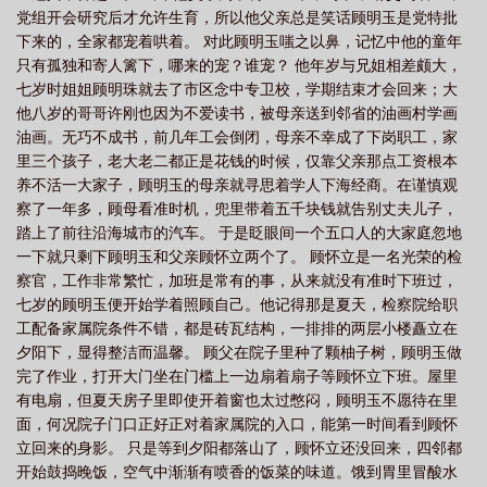
党组开会研究后才允许生育，所以他父亲总是笑话顾明玉是党特批
下来的，全家都宠着哄着。 对此顾明玉嗤之以鼻，记忆中他的童年
只有孤独和寄人篱下，哪来的宠？谁宠？ 他年岁与兄姐相差颇大，
七岁时姐姐顾明珠就去了市区念中专卫校，学期结束才会回来；大
他八岁的哥哥许刚也因为不爱读书，被母亲送到邻省的油画村学画
油画。无巧不成书，前几年工会倒闭，母亲不幸成了下岗职工，家
里三个孩子，老大老二都正是花钱的时候，仅靠父亲那点工资根本
养不活一大家子，顾明玉的母亲就寻思着学人下海经商。在谨慎观
察了一年多，顾母看准时机，兜里带着五千块钱就告别丈夫儿子，
踏上了前往沿海城市的汽车。 于是眨眼间一个五口人的大家庭忽地
一下就只剩下顾明玉和父亲顾怀立两个了。 顾怀立是一名光荣的检
察官，工作非常繁忙，加班是常有的事，从来就没有准时下班过，
七岁的顾明玉便开始学着照顾自己。他记得那是夏天，检察院给职
工配备家属院条件不错，都是砖瓦结构，一排排的两层小楼矗立在
夕阳下，显得整洁而温馨。 顾父在院子里种了颗柚子树，顾明玉做
完了作业，打开大门坐在门槛上一边扇着扇子等顾怀立下班。屋里
有电扇，但夏天房子里即使开着窗也太过憋闷，顾明玉不愿待在里
面，何况院子门口正好正对着家属院的入口，能第一时间看到顾怀
立回来的身影。 只是等到夕阳都落山了，顾怀立还没回来，四邻都
开始鼓捣晚饭，空气中渐渐有喷香的饭菜的味道。饿到胃里冒酸水