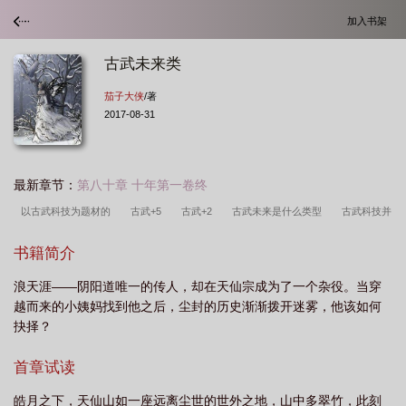
加入书架
古武未来类
茄子大侠
/著
2017-08-31
最新章节：
第八十章 十年第一卷终
以古武科技为题材的
古武+5
古武+2
古武未来是什么类型
古武科技并
存的玄幻
带有古武的科幻类
古武和科技结合的
未来古武科技怎么样
古
书籍简介
武+3
古武未来类
古武技是什么
古武+6
未来之古武大帝
古武未
浪天涯——阴阳道唯一的传人，却在天仙宗成为了一个杂役。当穿
来
未来古武类科幻
未来古武科技发展趋势
古武未来什么意思
未来世界
越而来的小姨妈找到他之后，尘封的历史渐渐拨开迷雾，他该如何
古武的
抉择？
首章试读
皓月之下，天仙山如一座远离尘世的世外之地，山中多翠竹，此刻