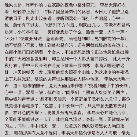
晚风扶起，哗哗作响，在寂静的夜色中格外突兀。 李易天穿好衣
着，轻轻带上房门，怕扰了隔壁师弟们的休息。今日到了他护卫巡
逻的日子，刚走出没多远，便听到远处一阵打斗声响起，心中一
惊，急忙奔了过去。 他辨别了方向后，刚跃出几步，不觉有些疑惑
起来，小竹林不是……突好像想起了什么，脸色一变，大叫一声：
“不好！”便展开身法，急速而去。 当他赶到时，见到眼前的一幕让
他不觉恶心至极，地上到处都是血污，还有两截残肢散落在边上，
在那小屋门口还躺着一个女人，不知是死是活？正当他急忙拿出腰
中的冲天炮准备发射时，却是见到一个人影从窗口掠出。 此人一身
夜行衣，手中三尺长剑在月光下散着一股幽寒。李易天哪还敢迟
疑，冲天炮朝天一发，璀璨的烟火照亮小山峰，为这凄冷的春夜添
上了几抹光彩。婴孩的哭声也从那黑衣人怀中传来。 李易天大喝一
声，道：“哪来的贼子，竟到天仙山来作恶！”突看到他手中的长剑，
心中一凛，双眉一皱，低声道：“阎罗剑！” 黑衣人桀桀笑了两声，
用尖锐的声音道：“想不到天仙宗一个巡逻弟子竟有如此见识，那你
做鬼也不会糊涂了。”说罢，手中长剑一挥，只见带起无数寒光剑
影，在月色的照耀下，更显几分鬼气森森。 李易天心知能否活命，
全看能不能躲过这一击了，体内真气流动，身影一晃，正欲朝左侧
闪去，同时，手中指决一变，一股凌厉的劲风朝着黑衣人胸口攻
去。 哪知那黑衣人竟不躲闪，李易天那指劲像是石入大海般，毫无