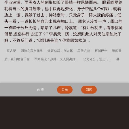
半点波澜。而黑衣人的剑影如长了眼睛一样尾随而来。 眼看阎罗剑
朝着自己的胸口划来，他手诀再起变化，身子带起几个幻影，朝着
边上一滚，竟躲了过去，待站定时，只觉身子一阵火辣的疼痛，低
头一看，一道长长的血印出现在胸口上。 黑衣人冷笑一声，露出的
一双眸子分外无情，啧啧了几声，冷漠道：“有几分功夫，看来你师
傅是‘虚空神行’古江了？” 李易天一愣，没想到此人对天仙宗如此了
解，不答反问道：“你到底是谁？你将顾如松怎...
亘古纪
网游之我自无敌
傲娇总裁，别太坏
星圣之剑
环城巴士
绯闻天
后：豪门绝色千金
军阀强宠：少帅，夫人要离婚！
亿万老公，送上门！
墓
使
腹黑总裁的小娇妻：你好，顾芷
太极公子
不死书生
莽荒主宰
超级墨
镜
倾世兽皇
暖宠娇妻：莫少，请节制！
时管局的临时工
巅峰神棍
欺男
女霸主
废材重生之我家主人好腹黑
大荒经
傲骨不寒宋柔荆风全文完整版
我
首 页
目录
阅读
高育良的学生，必须进步
都市古仙医2：大医镇世
宋柔荆风傲骨不寒百度云
超
神学院之大天渣
宋柔荆风小说笔趣阁
边军悍卒
江湖遍地是奇葩沈千凌秦少宇
全文完整版
李小萌周文瑞瘾少女百度云
搜 索